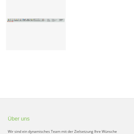
Preisgruppen
Sperrliste
Zustands-Abfragen
Wareneingang
Bar-Ankauf
Tagesabschluss
Allgemeine Einstellungen
CMS
Test-Tool
Über uns
FAQ
Wir sind ein dynamisches Team mit der Zielsetzung Ihre Wünsche