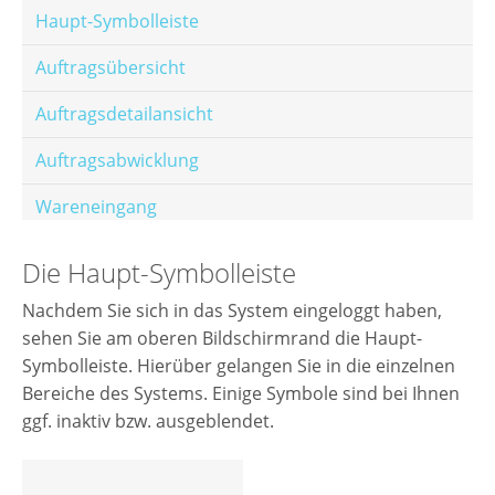
Haupt-Symbolleiste
Auftragsübersicht
Auftragsdetailansicht
Auftragsabwicklung
Wareneingang
Offene Posten
Die Haupt-Symbolleiste
E-Mail-Templates
Nachdem Sie sich in das System eingeloggt haben,
sehen Sie am oberen Bildschirmrand die Haupt-
Automatische Preisberechnung
Symbolleiste. Hierüber gelangen Sie in die einzelnen
Hinterlegen von Festpreisen
Bereiche des Systems. Einige Symbole sind bei Ihnen
ggf. inaktiv bzw. ausgeblendet.
Salesrank-Staffeln
Alters-Staffeln