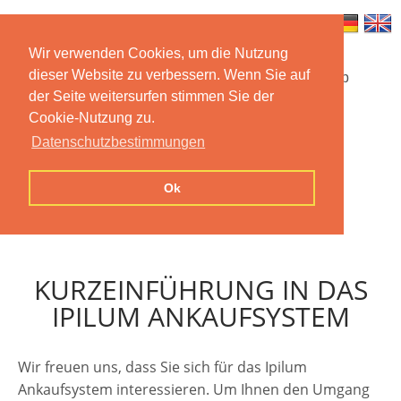
Wir verwenden Cookies, um die Nutzung
dieser Website zu verbessern. Wenn Sie auf
Startseite
Funktionen
Mobile App
der Seite weitersurfen stimmen Sie der
Cookie-Nutzung zu.
Preise
Dokumentation
FAQ
Datenschutzbestimmungen
Kontakt
Impressum
Ok
Datenschutzerklärung
KURZEINFÜHRUNG IN DAS
IPILUM ANKAUFSYSTEM
Wir freuen uns, dass Sie sich für das Ipilum
Ankaufsystem interessieren. Um Ihnen den Umgang