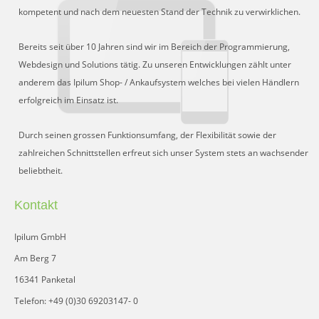
Schnittstelle für Preisvergleiche
kompetent und nach dem neuesten Stand der Technik zu verwirklichen.
DHL Retoure Online
Bereits seit über 10 Jahren sind wir im Bereich der Programmierung,
Liveeditor
Webdesign und Solutions tätig. Zu unseren Entwicklungen zählt unter
anderem das Ipilum Shop- / Ankaufsystem welches bei vielen Händlern
erfolgreich im Einsatz ist.
Durch seinen grossen Funktionsumfang, der Flexibilität sowie der
zahlreichen Schnittstellen erfreut sich unser System stets an wachsender
beliebtheit.
Kontakt
Ipilum GmbH
Am Berg 7
16341 Panketal
Telefon: +49 (0)30 69203147- 0