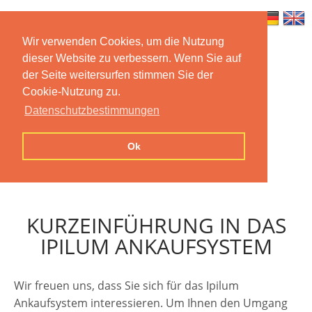
Wir verwenden Cookies, um die Nutzung
dieser Website zu verbessern. Wenn Sie auf
Home
Features
Mobile App
der Seite weitersurfen stimmen Sie der
Cookie-Nutzung zu.
Preise
Documentation
FAQ
Datenschutzbestimmungen
Contact us
Imprint
Privacy
Ok
Statement
KURZEINFÜHRUNG IN DAS
IPILUM ANKAUFSYSTEM
Wir freuen uns, dass Sie sich für das Ipilum
Ankaufsystem interessieren. Um Ihnen den Umgang