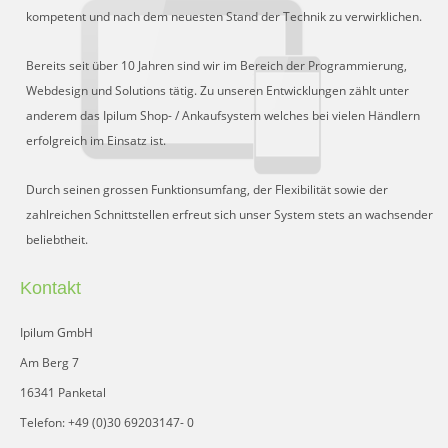
Schnittstelle für Preisvergleiche
kompetent und nach dem neuesten Stand der Technik zu verwirklichen.
DHL Retoure Online
Bereits seit über 10 Jahren sind wir im Bereich der Programmierung,
Liveeditor
Webdesign und Solutions tätig. Zu unseren Entwicklungen zählt unter
anderem das Ipilum Shop- / Ankaufsystem welches bei vielen Händlern
erfolgreich im Einsatz ist.
Durch seinen grossen Funktionsumfang, der Flexibilität sowie der
zahlreichen Schnittstellen erfreut sich unser System stets an wachsender
beliebtheit.
Kontakt
Ipilum GmbH
Am Berg 7
16341 Panketal
Telefon: +49 (0)30 69203147- 0