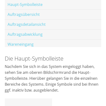
Haupt-Symbolleiste
Auftragsübersicht
Auftragsdetailansicht
Auftragsabwicklung
Wareneingang
Offene Posten
Die Haupt-Symbolleiste
E-Mail-Templates
Nachdem Sie sich in das System eingeloggt haben,
sehen Sie am oberen Bildschirmrand die Haupt-
Automatische Preisberechnung
Symbolleiste. Hierüber gelangen Sie in die einzelnen
Hinterlegen von Festpreisen
Bereiche des Systems. Einige Symbole sind bei Ihnen
ggf. inaktiv bzw. ausgeblendet.
Salesrank-Staffeln
Alters-Staffeln