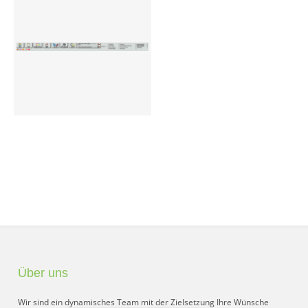
Preisgruppen
Sperrliste
Zustands-Abfragen
Wareneingang
Bar-Ankauf
Tagesabschluss
Allgemeine Einstellungen
CMS
Test-Tool
Über uns
FAQ
Wir sind ein dynamisches Team mit der Zielsetzung Ihre Wünsche