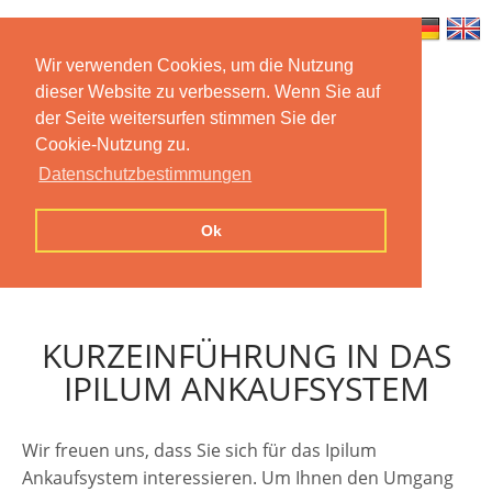
Wir verwenden Cookies, um die Nutzung
dieser Website zu verbessern. Wenn Sie auf
Home
Features
Mobile App
der Seite weitersurfen stimmen Sie der
Cookie-Nutzung zu.
Preise
Documentation
FAQ
Datenschutzbestimmungen
Contact us
Imprint
Privacy
Ok
Statement
KURZEINFÜHRUNG IN DAS
IPILUM ANKAUFSYSTEM
Wir freuen uns, dass Sie sich für das Ipilum
Ankaufsystem interessieren. Um Ihnen den Umgang