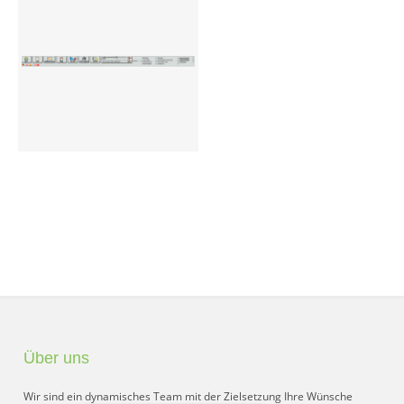
Preisgruppen
Sperrliste
Zustands-Abfragen
Wareneingang
Bar-Ankauf
Tagesabschluss
Allgemeine Einstellungen
CMS
Test-Tool
Über uns
FAQ
Wir sind ein dynamisches Team mit der Zielsetzung Ihre Wünsche