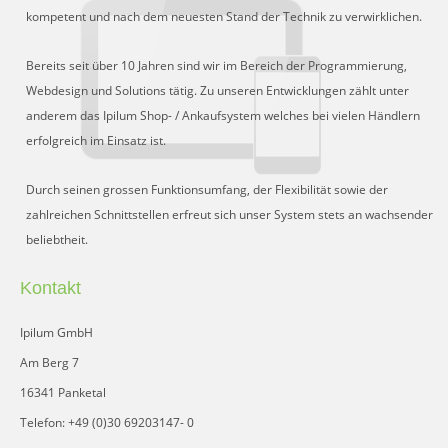
Schnittstelle für Preisvergleiche
kompetent und nach dem neuesten Stand der Technik zu verwirklichen.
DHL Retoure Online
Bereits seit über 10 Jahren sind wir im Bereich der Programmierung,
Liveeditor
Webdesign und Solutions tätig. Zu unseren Entwicklungen zählt unter
anderem das Ipilum Shop- / Ankaufsystem welches bei vielen Händlern
erfolgreich im Einsatz ist.
Durch seinen grossen Funktionsumfang, der Flexibilität sowie der
zahlreichen Schnittstellen erfreut sich unser System stets an wachsender
beliebtheit.
Kontakt
Ipilum GmbH
Am Berg 7
16341 Panketal
Telefon: +49 (0)30 69203147- 0