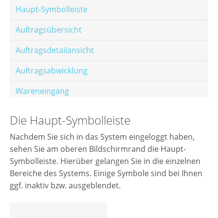
Haupt-Symbolleiste
Auftragsübersicht
Auftragsdetailansicht
Auftragsabwicklung
Wareneingang
Offene Posten
Die Haupt-Symbolleiste
E-Mail-Templates
Nachdem Sie sich in das System eingeloggt haben,
sehen Sie am oberen Bildschirmrand die Haupt-
Automatische Preisberechnung
Symbolleiste. Hierüber gelangen Sie in die einzelnen
Hinterlegen von Festpreisen
Bereiche des Systems. Einige Symbole sind bei Ihnen
ggf. inaktiv bzw. ausgeblendet.
Salesrank-Staffeln
Alters-Staffeln