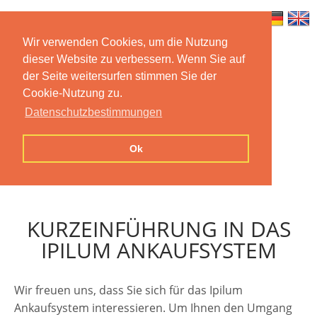
Wir verwenden Cookies, um die Nutzung
dieser Website zu verbessern. Wenn Sie auf
Home
Features
Mobile App
der Seite weitersurfen stimmen Sie der
Cookie-Nutzung zu.
Preise
Documentation
FAQ
Datenschutzbestimmungen
Contact us
Imprint
Privacy
Ok
Statement
KURZEINFÜHRUNG IN DAS
IPILUM ANKAUFSYSTEM
Wir freuen uns, dass Sie sich für das Ipilum
Ankaufsystem interessieren. Um Ihnen den Umgang