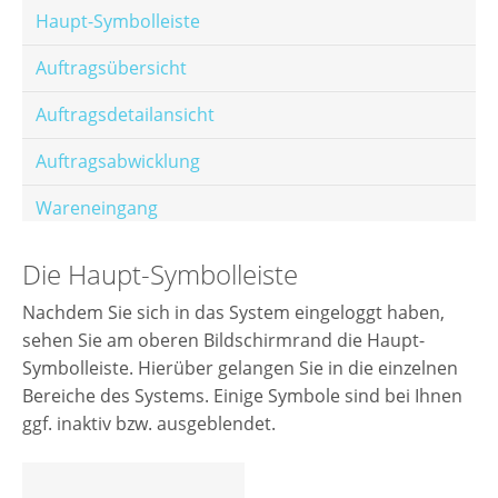
Haupt-Symbolleiste
Auftragsübersicht
Auftragsdetailansicht
Auftragsabwicklung
Wareneingang
Offene Posten
Die Haupt-Symbolleiste
E-Mail-Templates
Nachdem Sie sich in das System eingeloggt haben,
sehen Sie am oberen Bildschirmrand die Haupt-
Automatische Preisberechnung
Symbolleiste. Hierüber gelangen Sie in die einzelnen
Hinterlegen von Festpreisen
Bereiche des Systems. Einige Symbole sind bei Ihnen
ggf. inaktiv bzw. ausgeblendet.
Salesrank-Staffeln
Alters-Staffeln