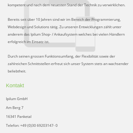
Schnittstelle für Preisvergleiche
kompetent und nach dem neuesten Stand der Technik zu verwirklichen.
DHL Retoure Online
Bereits seit über 10 Jahren sind wir im Bereich der Programmierung,
Liveeditor
Webdesign und Solutions tätig. Zu unseren Entwicklungen zählt unter
anderem das Ipilum Shop- / Ankaufsystem welches bei vielen Händlern
erfolgreich im Einsatz ist.
Durch seinen grossen Funktionsumfang, der Flexibilität sowie der
zahlreichen Schnittstellen erfreut sich unser System stets an wachsender
beliebtheit.
Kontakt
Ipilum GmbH
Am Berg 7
16341 Panketal
Telefon: +49 (0)30 69203147- 0