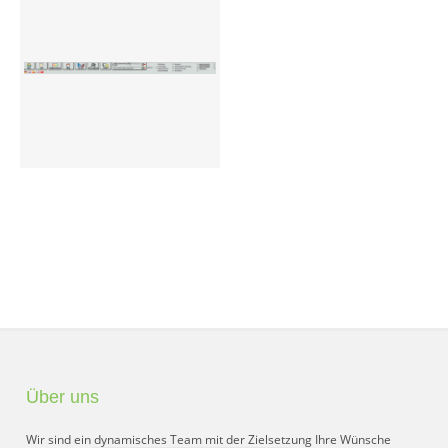
Preisgruppen
Sperrliste
Zustands-Abfragen
Wareneingang
Bar-Ankauf
Tagesabschluss
Allgemeine Einstellungen
CMS
Test-Tool
Über uns
FAQ
Wir sind ein dynamisches Team mit der Zielsetzung Ihre Wünsche