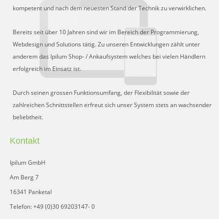
Schnittstelle für Preisvergleiche
kompetent und nach dem neuesten Stand der Technik zu verwirklichen.
DHL Retoure Online
Bereits seit über 10 Jahren sind wir im Bereich der Programmierung,
Liveeditor
Webdesign und Solutions tätig. Zu unseren Entwicklungen zählt unter
anderem das Ipilum Shop- / Ankaufsystem welches bei vielen Händlern
erfolgreich im Einsatz ist.
Durch seinen grossen Funktionsumfang, der Flexibilität sowie der
zahlreichen Schnittstellen erfreut sich unser System stets an wachsender
beliebtheit.
Kontakt
Ipilum GmbH
Am Berg 7
16341 Panketal
Telefon: +49 (0)30 69203147- 0