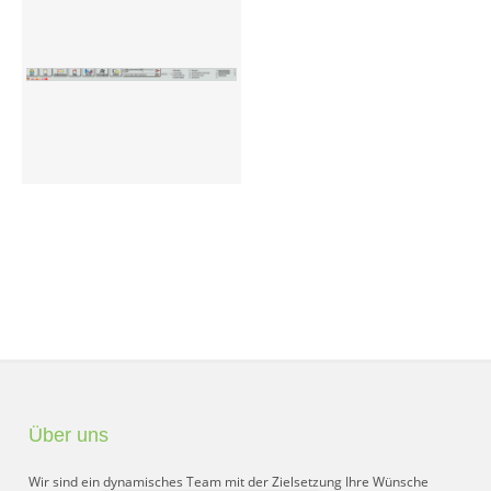
Preisgruppen
Sperrliste
Zustands-Abfragen
Wareneingang
Bar-Ankauf
Tagesabschluss
Allgemeine Einstellungen
CMS
Test-Tool
Über uns
FAQ
Wir sind ein dynamisches Team mit der Zielsetzung Ihre Wünsche