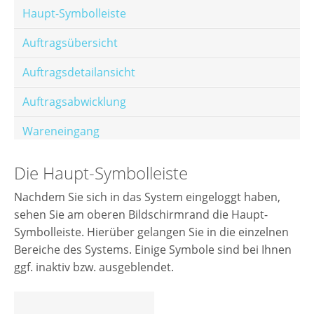
Haupt-Symbolleiste
Auftragsübersicht
Auftragsdetailansicht
Auftragsabwicklung
Wareneingang
Offene Posten
Die Haupt-Symbolleiste
E-Mail-Templates
Nachdem Sie sich in das System eingeloggt haben,
sehen Sie am oberen Bildschirmrand die Haupt-
Automatische Preisberechnung
Symbolleiste. Hierüber gelangen Sie in die einzelnen
Hinterlegen von Festpreisen
Bereiche des Systems. Einige Symbole sind bei Ihnen
ggf. inaktiv bzw. ausgeblendet.
Salesrank-Staffeln
Alters-Staffeln