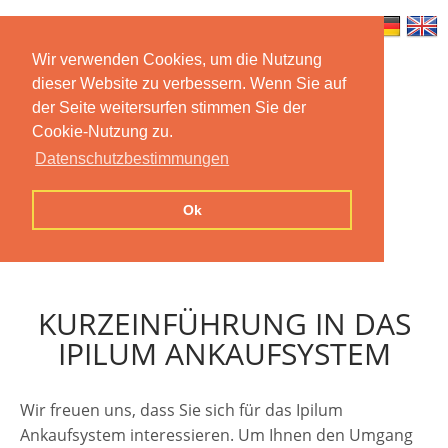
Wir verwenden Cookies, um die Nutzung
dieser Website zu verbessern. Wenn Sie auf
Home
Features
Mobile App
der Seite weitersurfen stimmen Sie der
Cookie-Nutzung zu.
Preise
Documentation
FAQ
Datenschutzbestimmungen
Contact us
Imprint
Privacy
Ok
Statement
KURZEINFÜHRUNG IN DAS
IPILUM ANKAUFSYSTEM
Wir freuen uns, dass Sie sich für das Ipilum
Ankaufsystem interessieren. Um Ihnen den Umgang