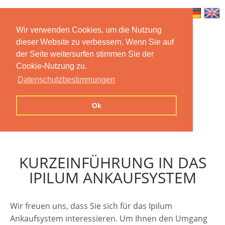
Wir verwenden Cookies, um die Nutzung
dieser Website zu verbessern. Wenn Sie auf
Home
Features
Mobile App
der Seite weitersurfen stimmen Sie der
Cookie-Nutzung zu.
Preise
Documentation
FAQ
Datenschutzbestimmungen
Contact us
Imprint
Privacy
Ok
Statement
KURZEINFÜHRUNG IN DAS
IPILUM ANKAUFSYSTEM
Wir freuen uns, dass Sie sich für das Ipilum
Ankaufsystem interessieren. Um Ihnen den Umgang