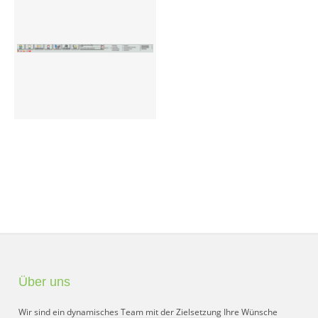
Preisgruppen
Sperrliste
Zustands-Abfragen
Wareneingang
Bar-Ankauf
Tagesabschluss
Allgemeine Einstellungen
CMS
Test-Tool
Über uns
FAQ
Wir sind ein dynamisches Team mit der Zielsetzung Ihre Wünsche