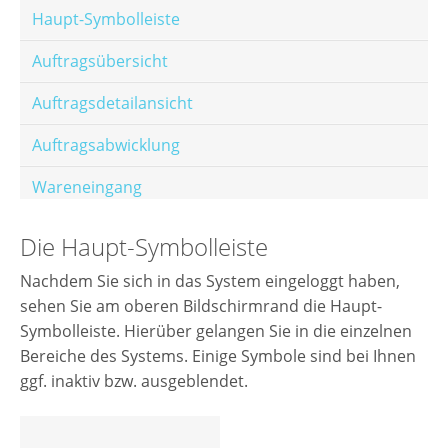
Haupt-Symbolleiste
Auftragsübersicht
Auftragsdetailansicht
Auftragsabwicklung
Wareneingang
Offene Posten
Die Haupt-Symbolleiste
E-Mail-Templates
Nachdem Sie sich in das System eingeloggt haben,
sehen Sie am oberen Bildschirmrand die Haupt-
Automatische Preisberechnung
Symbolleiste. Hierüber gelangen Sie in die einzelnen
Hinterlegen von Festpreisen
Bereiche des Systems. Einige Symbole sind bei Ihnen
ggf. inaktiv bzw. ausgeblendet.
Salesrank-Staffeln
Alters-Staffeln