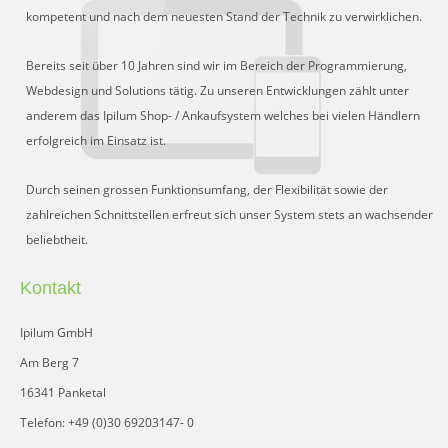
Schnittstelle für Preisvergleiche
kompetent und nach dem neuesten Stand der Technik zu verwirklichen.
DHL Retoure Online
Bereits seit über 10 Jahren sind wir im Bereich der Programmierung,
Liveeditor
Webdesign und Solutions tätig. Zu unseren Entwicklungen zählt unter
anderem das Ipilum Shop- / Ankaufsystem welches bei vielen Händlern
erfolgreich im Einsatz ist.
Durch seinen grossen Funktionsumfang, der Flexibilität sowie der
zahlreichen Schnittstellen erfreut sich unser System stets an wachsender
beliebtheit.
Kontakt
Ipilum GmbH
Am Berg 7
16341 Panketal
Telefon: +49 (0)30 69203147- 0