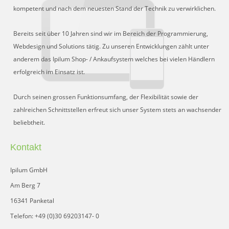
Schnittstelle für Preisvergleiche
kompetent und nach dem neuesten Stand der Technik zu verwirklichen.
DHL Retoure Online
Bereits seit über 10 Jahren sind wir im Bereich der Programmierung,
Liveeditor
Webdesign und Solutions tätig. Zu unseren Entwicklungen zählt unter
anderem das Ipilum Shop- / Ankaufsystem welches bei vielen Händlern
erfolgreich im Einsatz ist.
Durch seinen grossen Funktionsumfang, der Flexibilität sowie der
zahlreichen Schnittstellen erfreut sich unser System stets an wachsender
beliebtheit.
Kontakt
Ipilum GmbH
Am Berg 7
16341 Panketal
Telefon: +49 (0)30 69203147- 0