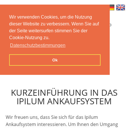
Wir verwenden Cookies, um die Nutzung
dieser Website zu verbessern. Wenn Sie auf
Startseite
Funktionen
Mobile App
der Seite weitersurfen stimmen Sie der
Cookie-Nutzung zu.
Preise
Dokumentation
FAQ
Datenschutzbestimmungen
Kontakt
Impressum
Ok
Datenschutzerklärung
KURZEINFÜHRUNG IN DAS
IPILUM ANKAUFSYSTEM
Wir freuen uns, dass Sie sich für das Ipilum
Ankaufsystem interessieren. Um Ihnen den Umgang