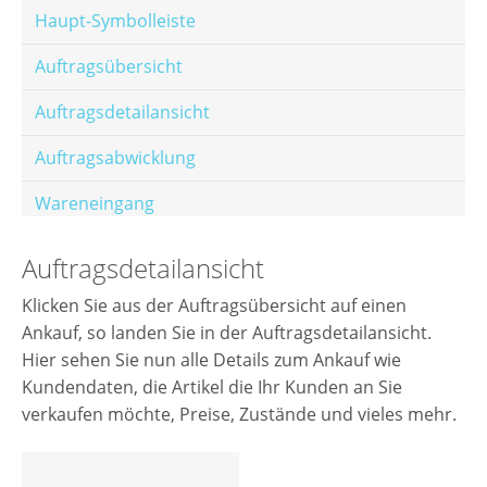
Haupt-Symbolleiste
Auftragsübersicht
Auftragsdetailansicht
Auftragsabwicklung
Wareneingang
Offene Posten
Auftragsdetailansicht
E-Mail-Templates
Klicken Sie aus der Auftragsübersicht auf einen
Ankauf, so landen Sie in der Auftragsdetailansicht.
Automatische Preisberechnung
Hier sehen Sie nun alle Details zum Ankauf wie
Hinterlegen von Festpreisen
Kundendaten, die Artikel die Ihr Kunden an Sie
verkaufen möchte, Preise, Zustände und vieles mehr.
Salesrank-Staffeln
Alters-Staffeln