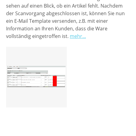
sehen auf einen Blick, ob ein Artikel fehlt. Nachdem
Preisgruppen
der Scanvorgang abgeschlossen ist, können Sie nun
ein E-Mail Template versenden, z.B. mit einer
Sperrliste
Information an Ihren Kunden, dass die Ware
Zustands-Abfragen
vollständig eingetroffen ist.
mehr...
Wareneingang
Bar-Ankauf
Tagesabschluss
Allgemeine Einstellungen
CMS
Test-Tool
FAQ