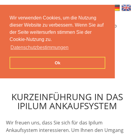
Wir verwenden Cookies, um die Nutzung
dieser Website zu verbessern. Wenn Sie auf
Startseite
Funktionen
Mobile App
der Seite weitersurfen stimmen Sie der
Cookie-Nutzung zu.
Preise
Dokumentation
FAQ
Datenschutzbestimmungen
Kontakt
Impressum
Ok
Datenschutzerklärung
KURZEINFÜHRUNG IN DAS
IPILUM ANKAUFSYSTEM
Wir freuen uns, dass Sie sich für das Ipilum
Ankaufsystem interessieren. Um Ihnen den Umgang