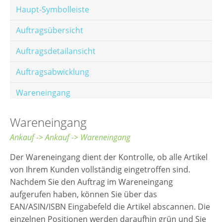
Haupt-Symbolleiste
Auftragsübersicht
Auftragsdetailansicht
Auftragsabwicklung
Wareneingang
Offene Posten
Wareneingang
E-Mail-Templates
Ankauf -> Ankauf -> Wareneingang
Automatische Preisberechnung
Der Wareneingang dient der Kontrolle, ob alle Artikel
von Ihrem Kunden vollständig eingetroffen sind.
Hinterlegen von Festpreisen
Nachdem Sie den Auftrag im Wareneingang
aufgerufen haben, können Sie über das
Salesrank-Staffeln
EAN/ASIN/ISBN Eingabefeld die Artikel abscannen. Die
Alters-Staffeln
einzelnen Positionen werden daraufhin grün und Sie