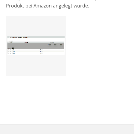
Produkt bei Amazon angelegt wurde.
Preisgruppen
Sperrliste
Zustands-Abfragen
Wareneingang
Bar-Ankauf
Tagesabschluss
Allgemeine Einstellungen
CMS
Test-Tool
FAQ