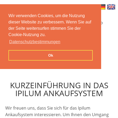
Wir verwenden Cookies, um die Nutzung
dieser Website zu verbessern. Wenn Sie auf
Startseite
Funktionen
Mobile App
der Seite weitersurfen stimmen Sie der
Cookie-Nutzung zu.
Preise
Dokumentation
FAQ
Datenschutzbestimmungen
Kontakt
Impressum
Ok
Datenschutzerklärung
KURZEINFÜHRUNG IN DAS
IPILUM ANKAUFSYSTEM
Wir freuen uns, dass Sie sich für das Ipilum
Ankaufsystem interessieren. Um Ihnen den Umgang