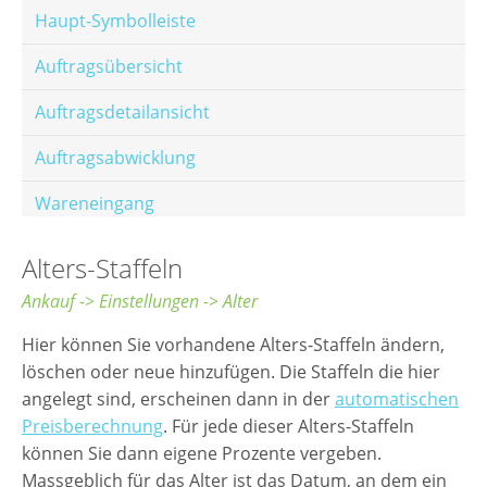
Haupt-Symbolleiste
Auftragsübersicht
Auftragsdetailansicht
Auftragsabwicklung
Wareneingang
Offene Posten
Alters-Staffeln
E-Mail-Templates
Ankauf -> Einstellungen -> Alter
Automatische Preisberechnung
Hier können Sie vorhandene Alters-Staffeln ändern,
löschen oder neue hinzufügen. Die Staffeln die hier
Hinterlegen von Festpreisen
angelegt sind, erscheinen dann in der
automatischen
Preisberechnung
. Für jede dieser Alters-Staffeln
Salesrank-Staffeln
können Sie dann eigene Prozente vergeben.
Alters-Staffeln
Massgeblich für das Alter ist das Datum, an dem ein