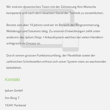
Schnittstelle für Preisvergleiche
Wir sind ein dynamisches Team mit der Zielsetzung Ihre Wünsche
DHL Retoure Online
kompetent und nach dem neuesten Stand der Technik zu verwirklichen.
Liveeditor
Bereits seit über 10 Jahren sind wir im Bereich der Programmierung,
Webdesign und Solutions tätig. Zu unseren Entwicklungen zählt unter
anderem das Ipilum Shop- / Ankaufsystem welches bei vielen Händlern
erfolgreich im Einsatz ist.
Durch seinen grossen Funktionsumfang, der Flexibilität sowie der
zahlreichen Schnittstellen erfreut sich unser System stets an wachsender
beliebtheit.
Kontakt
Ipilum GmbH
Am Berg 7
16341 Panketal