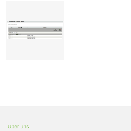
Preisgruppen
Sperrliste
Zustands-Abfragen
Wareneingang
Bar-Ankauf
Tagesabschluss
Allgemeine Einstellungen
CMS
Test-Tool
FAQ
Über uns