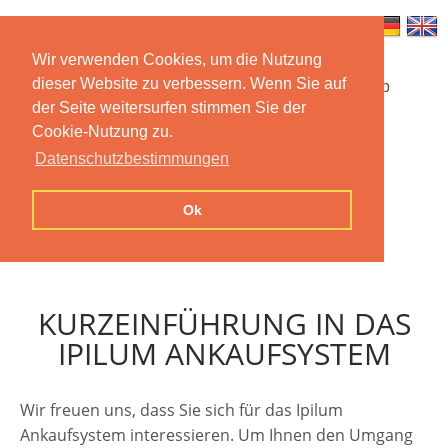
Wir verwenden Cookies, um die Nutzung
dieser Website zu verbessern. Wenn Sie auf
Startseite
Funktionen
Mobile App
der Seite weitersurfen stimmen Sie der
Cookie-Nutzung zu.
Preise
Dokumentation
FAQ
Datenschutzbestimmungen
Kontakt
Impressum
Ok
Datenschutzerklärung
KURZEINFÜHRUNG IN DAS
IPILUM ANKAUFSYSTEM
Wir freuen uns, dass Sie sich für das Ipilum
Ankaufsystem interessieren. Um Ihnen den Umgang