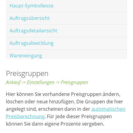
Haupt-Symbolleiste
Auftragsübersicht
Auftragsdetailansicht
Auftragsabwicklung
Wareneingang
Offene Posten
Preisgruppen
E-Mail-Templates
Ankauf -> Einstellungen -> Preisgruppen
Automatische Preisberechnung
Hier können Sie vorhandene Preisgruppen ändern,
löschen oder neue hinzufügen. Die Gruppen die hier
Hinterlegen von Festpreisen
angelegt sind, erscheinen dann in der
automatischen
Preisberechnung
. Für jede dieser Preisgruppen
Salesrank-Staffeln
können Sie dann eigene Prozente vergeben.
Alters-Staffeln