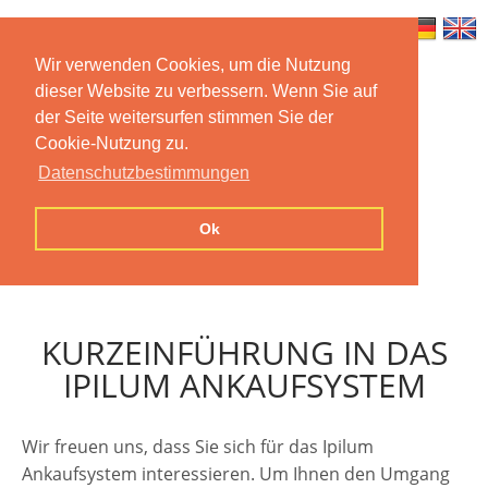
Wir verwenden Cookies, um die Nutzung
dieser Website zu verbessern. Wenn Sie auf
Home
Features
Mobile App
der Seite weitersurfen stimmen Sie der
Cookie-Nutzung zu.
Preise
Documentation
FAQ
Datenschutzbestimmungen
Contact us
Imprint
Privacy
Ok
Statement
KURZEINFÜHRUNG IN DAS
IPILUM ANKAUFSYSTEM
Wir freuen uns, dass Sie sich für das Ipilum
Ankaufsystem interessieren. Um Ihnen den Umgang