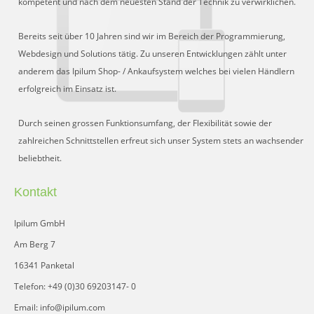
kompetent und nach dem neuesten Stand der Technik zu verwirklichen.
Schnittstelle für Preisvergleiche
DHL Retoure Online
Bereits seit über 10 Jahren sind wir im Bereich der Programmierung,
Webdesign und Solutions tätig. Zu unseren Entwicklungen zählt unter
Liveeditor
anderem das Ipilum Shop- / Ankaufsystem welches bei vielen Händlern
erfolgreich im Einsatz ist.
Durch seinen grossen Funktionsumfang, der Flexibilität sowie der
zahlreichen Schnittstellen erfreut sich unser System stets an wachsender
beliebtheit.
Kontakt
Ipilum GmbH
Am Berg 7
16341 Panketal
Telefon: +49 (0)30 69203147- 0
Email: info@ipilum.com