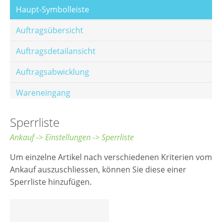
Haupt-Symbolleiste
Auftragsübersicht
Auftragsdetailansicht
Auftragsabwicklung
Wareneingang
Offene Posten
Sperrliste
E-Mail-Templates
Ankauf -> Einstellungen -> Sperrliste
Automatische Preisberechnung
Um einzelne Artikel nach verschiedenen Kriterien vom
Ankauf auszuschliessen, können Sie diese einer
Hinterlegen von Festpreisen
Sperrliste hinzufügen.
Salesrank-Staffeln
Alters-Staffeln