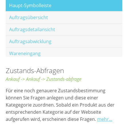
Haupt-Symbolleiste
Auftragsübersicht
Auftragsdetailansicht
Auftragsabwicklung
Wareneingang
Offene Posten
Zustands-Abfragen
E-Mail-Templates
Ankauf -> Ankauf -> Zustands-abfrage
Automatische Preisberechnung
Für eine noch genauere Zustandsbestimmung
können Sie Fragen anlegen und diese einer
Hinterlegen von Festpreisen
Kategegorie zuordnen. Sobald ein Produkt aus der
entsprechenden Kategorie auf der Webseite
Salesrank-Staffeln
aufgerufen wird, erscheinen diese Fragen.
mehr...
Alters-Staffeln