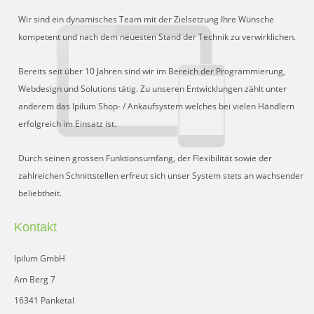
Schnittstelle für Preisvergleiche
Wir sind ein dynamisches Team mit der Zielsetzung Ihre Wünsche
DHL Retoure Online
kompetent und nach dem neuesten Stand der Technik zu verwirklichen.
Liveeditor
Bereits seit über 10 Jahren sind wir im Bereich der Programmierung,
Webdesign und Solutions tätig. Zu unseren Entwicklungen zählt unter
anderem das Ipilum Shop- / Ankaufsystem welches bei vielen Händlern
erfolgreich im Einsatz ist.
Durch seinen grossen Funktionsumfang, der Flexibilität sowie der
zahlreichen Schnittstellen erfreut sich unser System stets an wachsender
beliebtheit.
Kontakt
Ipilum GmbH
Am Berg 7
16341 Panketal