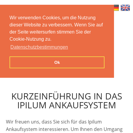
Wir verwenden Cookies, um die Nutzung
dieser Website zu verbessern. Wenn Sie auf
Home
Features
Mobile App
der Seite weitersurfen stimmen Sie der
Cookie-Nutzung zu.
Preise
Documentation
FAQ
Datenschutzbestimmungen
Contact us
Imprint
Privacy
Ok
Statement
KURZEINFÜHRUNG IN DAS
IPILUM ANKAUFSYSTEM
Wir freuen uns, dass Sie sich für das Ipilum
Ankaufsystem interessieren. Um Ihnen den Umgang