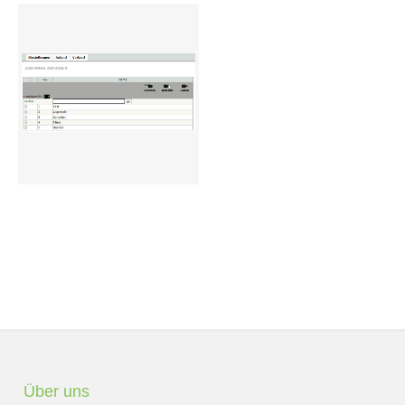
Preisgruppen
Sperrliste
Zustands-Abfragen
Wareneingang
Bar-Ankauf
Tagesabschluss
Allgemeine Einstellungen
CMS
Test-Tool
FAQ
Über uns