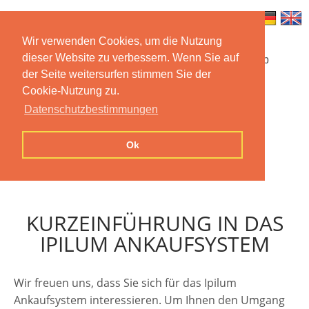
Wir verwenden Cookies, um die Nutzung
dieser Website zu verbessern. Wenn Sie auf
Startseite
Funktionen
Mobile App
der Seite weitersurfen stimmen Sie der
Cookie-Nutzung zu.
Preise
Dokumentation
FAQ
Datenschutzbestimmungen
Kontakt
Impressum
Ok
Datenschutzerklärung
KURZEINFÜHRUNG IN DAS
IPILUM ANKAUFSYSTEM
Wir freuen uns, dass Sie sich für das Ipilum
Ankaufsystem interessieren. Um Ihnen den Umgang