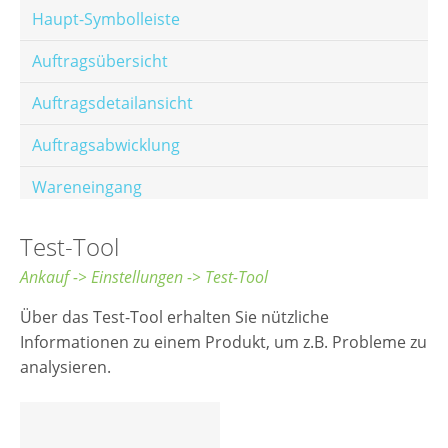
Haupt-Symbolleiste
Auftragsübersicht
Auftragsdetailansicht
Auftragsabwicklung
Wareneingang
Offene Posten
Test-Tool
E-Mail-Templates
Ankauf -> Einstellungen -> Test-Tool
Automatische Preisberechnung
Über das Test-Tool erhalten Sie nützliche
Informationen zu einem Produkt, um z.B. Probleme zu
Hinterlegen von Festpreisen
analysieren.
Salesrank-Staffeln
Alters-Staffeln