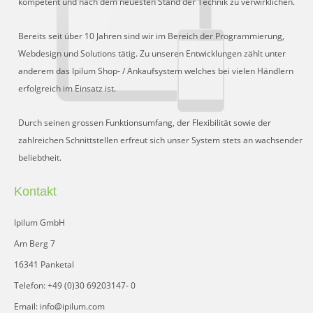
kompetent und nach dem neuesten Stand der Technik zu verwirklichen.
Schnittstelle für Preisvergleiche
DHL Retoure Online
Bereits seit über 10 Jahren sind wir im Bereich der Programmierung,
Webdesign und Solutions tätig. Zu unseren Entwicklungen zählt unter
Liveeditor
anderem das Ipilum Shop- / Ankaufsystem welches bei vielen Händlern
erfolgreich im Einsatz ist.
Durch seinen grossen Funktionsumfang, der Flexibilität sowie der
zahlreichen Schnittstellen erfreut sich unser System stets an wachsender
beliebtheit.
Kontakt
Ipilum GmbH
Am Berg 7
16341 Panketal
Telefon: +49 (0)30 69203147- 0
Email: info@ipilum.com