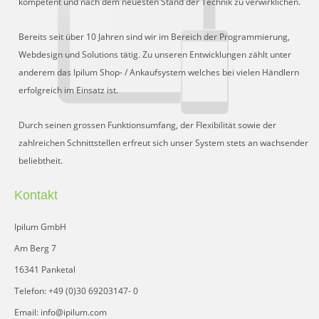
kompetent und nach dem neuesten Stand der Technik zu verwirklichen.
Schnittstelle für Preisvergleiche
DHL Retoure Online
Bereits seit über 10 Jahren sind wir im Bereich der Programmierung,
Webdesign und Solutions tätig. Zu unseren Entwicklungen zählt unter
Liveeditor
anderem das Ipilum Shop- / Ankaufsystem welches bei vielen Händlern
erfolgreich im Einsatz ist.
Durch seinen grossen Funktionsumfang, der Flexibilität sowie der
zahlreichen Schnittstellen erfreut sich unser System stets an wachsender
beliebtheit.
Kontakt
Ipilum GmbH
Am Berg 7
16341 Panketal
Telefon: +49 (0)30 69203147- 0
Email: info@ipilum.com