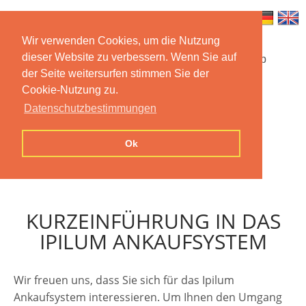
Wir verwenden Cookies, um die Nutzung
dieser Website zu verbessern. Wenn Sie auf
Startseite
Funktionen
Mobile App
der Seite weitersurfen stimmen Sie der
Cookie-Nutzung zu.
Preise
Dokumentation
FAQ
Datenschutzbestimmungen
Kontakt
Impressum
Ok
Datenschutzerklärung
KURZEINFÜHRUNG IN DAS
IPILUM ANKAUFSYSTEM
Wir freuen uns, dass Sie sich für das Ipilum
Ankaufsystem interessieren. Um Ihnen den Umgang