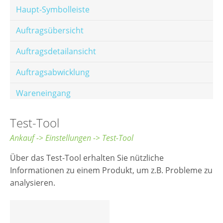
Haupt-Symbolleiste
Auftragsübersicht
Auftragsdetailansicht
Auftragsabwicklung
Wareneingang
Offene Posten
Test-Tool
E-Mail-Templates
Ankauf -> Einstellungen -> Test-Tool
Automatische Preisberechnung
Über das Test-Tool erhalten Sie nützliche
Informationen zu einem Produkt, um z.B. Probleme zu
Hinterlegen von Festpreisen
analysieren.
Salesrank-Staffeln
Alters-Staffeln