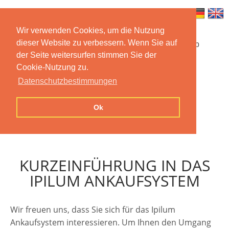
Wir verwenden Cookies, um die Nutzung
dieser Website zu verbessern. Wenn Sie auf
Startseite
Funktionen
Mobile App
der Seite weitersurfen stimmen Sie der
Cookie-Nutzung zu.
Preise
Dokumentation
FAQ
Datenschutzbestimmungen
Kontakt
Impressum
Ok
Datenschutzerklärung
KURZEINFÜHRUNG IN DAS
IPILUM ANKAUFSYSTEM
Wir freuen uns, dass Sie sich für das Ipilum
Ankaufsystem interessieren. Um Ihnen den Umgang