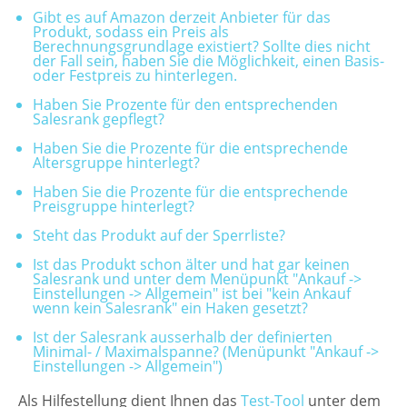
Gibt es auf Amazon derzeit Anbieter für das
Preisgruppen
Produkt, sodass ein Preis als
Berechnungsgrundlage existiert? Sollte dies nicht
der Fall sein, haben Sie die Möglichkeit, einen Basis-
Sperrliste
oder Festpreis zu hinterlegen.
Haben Sie Prozente für den entsprechenden
Zustands-Abfragen
Salesrank gepflegt?
Wareneingang
Haben Sie die Prozente für die entsprechende
Altersgruppe hinterlegt?
Bar-Ankauf
Haben Sie die Prozente für die entsprechende
Preisgruppe hinterlegt?
Tagesabschluss
Steht das Produkt auf der Sperrliste?
Allgemeine Einstellungen
Ist das Produkt schon älter und hat gar keinen
Salesrank und unter dem Menüpunkt "Ankauf ->
Einstellungen -> Allgemein" ist bei "kein Ankauf
CMS
wenn kein Salesrank" ein Haken gesetzt?
Test-Tool
Ist der Salesrank ausserhalb der definierten
Minimal- / Maximalspanne? (Menüpunkt "Ankauf ->
Einstellungen -> Allgemein")
FAQ
Als Hilfestellung dient Ihnen das
Test-Tool
unter dem