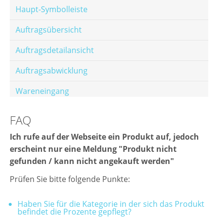
Haupt-Symbolleiste
Auftragsübersicht
Auftragsdetailansicht
Auftragsabwicklung
Wareneingang
Offene Posten
FAQ
E-Mail-Templates
Ich rufe auf der Webseite ein Produkt auf, jedoch
erscheint nur eine Meldung "Produkt nicht
Automatische Preisberechnung
gefunden / kann nicht angekauft werden"
Hinterlegen von Festpreisen
Prüfen Sie bitte folgende Punkte:
Salesrank-Staffeln
Haben Sie für die Kategorie in der sich das Produkt
befindet die Prozente gepflegt?
Alters-Staffeln