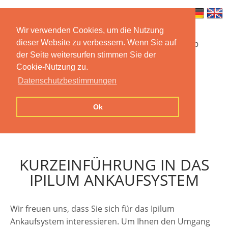
Wir verwenden Cookies, um die Nutzung
dieser Website zu verbessern. Wenn Sie auf
Startseite
Funktionen
Mobile App
der Seite weitersurfen stimmen Sie der
Cookie-Nutzung zu.
Preise
Dokumentation
FAQ
Datenschutzbestimmungen
Kontakt
Impressum
Ok
Datenschutzerklärung
KURZEINFÜHRUNG IN DAS
IPILUM ANKAUFSYSTEM
Wir freuen uns, dass Sie sich für das Ipilum
Ankaufsystem interessieren. Um Ihnen den Umgang