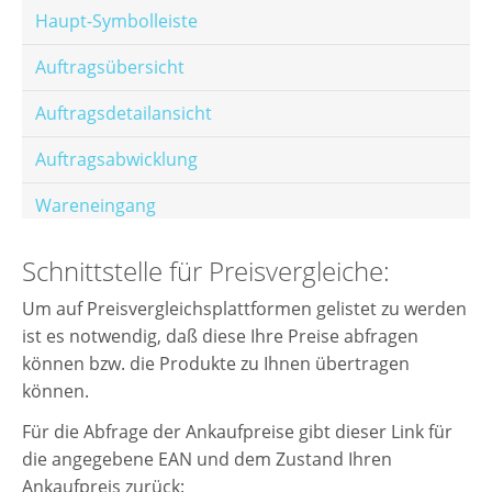
Haupt-Symbolleiste
Auftragsübersicht
Auftragsdetailansicht
Auftragsabwicklung
Wareneingang
Offene Posten
Schnittstelle für Preisvergleiche:
E-Mail-Templates
Um auf Preisvergleichsplattformen gelistet zu werden
ist es notwendig, daß diese Ihre Preise abfragen
Automatische Preisberechnung
können bzw. die Produkte zu Ihnen übertragen
Hinterlegen von Festpreisen
können.
Für die Abfrage der Ankaufpreise gibt dieser Link für
Salesrank-Staffeln
die angegebene EAN und dem Zustand Ihren
Alters-Staffeln
Ankaufpreis zurück: