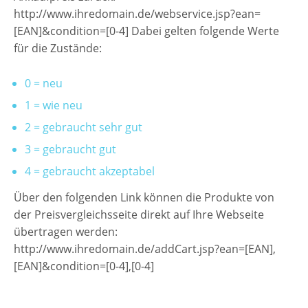
http://www.ihredomain.de/webservice.jsp?ean=
Preisgruppen
[EAN]&condition=[0-4] Dabei gelten folgende Werte
für die Zustände:
Sperrliste
Zustands-Abfragen
0 = neu
1 = wie neu
Wareneingang
2 = gebraucht sehr gut
Bar-Ankauf
3 = gebraucht gut
Tagesabschluss
4 = gebraucht akzeptabel
Allgemeine Einstellungen
Über den folgenden Link können die Produkte von
der Preisvergleichsseite direkt auf Ihre Webseite
CMS
übertragen werden:
http://www.ihredomain.de/addCart.jsp?ean=[EAN],
Test-Tool
[EAN]&condition=[0-4],[0-4]
FAQ