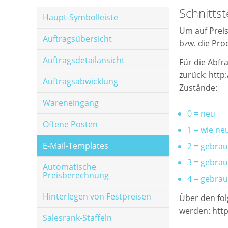
Schnittst
Haupt-Symbolleiste
Um auf Preis
Auftragsübersicht
bzw. die Pro
Auftragsdetailansicht
Für die Abfr
zurück: http
Auftragsabwicklung
Zustände:
Wareneingang
0 = neu
Offene Posten
1 = wie ne
E-Mail-Templates
2 = gebrau
3 = gebrau
Automatische
Preisberechnung
4 = gebrau
Hinterlegen von Festpreisen
Über den fol
werden: http
Salesrank-Staffeln