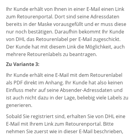
Ihr Kunde erhält von Ihnen in einer E-Mail einen Link
Preisgruppen
zum Retourenportal. Dort sind seine Adressdaten
Sperrliste
bereits in der Maske vorausgefüllt und er muss diese
nur noch bestätigen. Daraufhin bekommt Ihr Kunde
Zustands-Abfragen
von DHL das Retourenlabel per E-Mail zugeschickt.
Der Kunde hat mit diesem Link die Möglichkeit, auch
Wareneingang
mehrere Retourenlabels zu beantragen.
Bar-Ankauf
Zu Variante 3:
Tagesabschluss
Ihr Kunde erhält eine E-Mail mit dem Retourenlabel
als PDF direkt im Anhang. Ihr Kunde hat also keinen
Allgemeine Einstellungen
Einfluss mehr auf seine Absender-Adressdaten und
ist auch nicht dazu in der Lage, beliebig viele Labels zu
CMS
generieren.
Test-Tool
Sobald Sie registriert sind, erhalten Sie von DHL eine
E-Mail mit Ihrem Link zum Retourenportal. Bitte
FAQ
nehmen Sie zuerst wie in dieser E-Mail beschrieben,