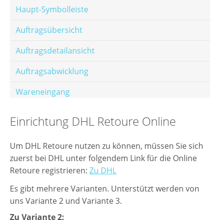
Haupt-Symbolleiste
Auftragsübersicht
Auftragsdetailansicht
Auftragsabwicklung
Wareneingang
Offene Posten
Einrichtung DHL Retoure Online
E-Mail-Templates
Um DHL Retoure nutzen zu können, müssen Sie sich
Automatische Preisberechnung
zuerst bei DHL unter folgendem Link für die Online
Retoure registrieren:
Zu DHL
Hinterlegen von Festpreisen
Es gibt mehrere Varianten. Unterstützt werden von
Salesrank-Staffeln
uns Variante 2 und Variante 3.
Alters-Staffeln
Zu Variante 2: