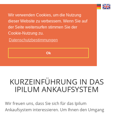
Wir verwenden Cookies, um die Nutzung
dieser Website zu verbessern. Wenn Sie auf
Home
Features
Mobile App
der Seite weitersurfen stimmen Sie der
Cookie-Nutzung zu.
Preise
Documentation
FAQ
Datenschutzbestimmungen
Contact us
Imprint
Privacy
Ok
Statement
KURZEINFÜHRUNG IN DAS
IPILUM ANKAUFSYSTEM
Wir freuen uns, dass Sie sich für das Ipilum
Ankaufsystem interessieren. Um Ihnen den Umgang