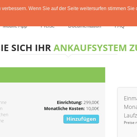
verbessern. Wenn Sie auf der Seite weitersurfen stimmen Sie 
Mobile App
Preise
Documentation
FAQ
IE SICH IHR
ANKAUFSYSTEM 
Einma
ohne
Einrichtung:
299,00€
Mona
on
Monatliche Kosten:
10,00€
ichen
Laufz
Hinzufügen
ine
Preise 