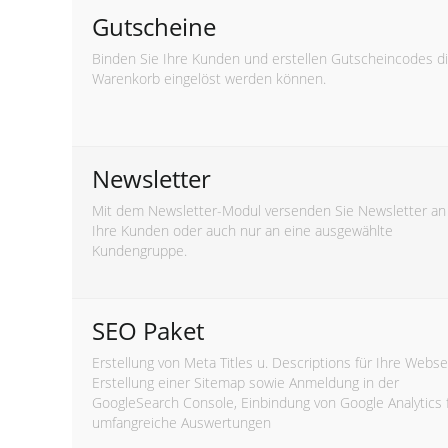
Gutscheine
Binden Sie Ihre Kunden und erstellen Gutscheincodes d
Warenkorb eingelöst werden können.
Newsletter
Mit dem Newsletter-Modul versenden Sie Newsletter an 
Ihre Kunden oder auch nur an eine ausgewählte
Kundengruppe.
SEO Paket
Erstellung von Meta Titles u. Descriptions für Ihre Webse
Erstellung einer Sitemap sowie Anmeldung in der
GoogleSearch Console, Einbindung von Google Analytics 
umfangreiche Auswertungen