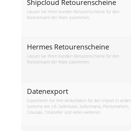
Shipcloud Retourenscheine
Lassen Sie Ihren Kunden Retourenscheine für den
Rückversand der Ware zukommen.
Hermes Retourenscheine
Lassen Sie Ihren Kunden Retourenscheine für den
Rückversand der Ware zukommen.
Datenexport
Exportieren Sie Ihre Artikeldaten für den Import in ander
Systeme wie z.B. Sellerbase, Sellermania, Plentymarkets,
Clousale, Totalseller und vielen weiteren