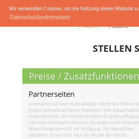
Wir verwenden Cookies, um die Nutzung dieser Website zu 
Datenschutzbestimmungen
Home
Features
STELLEN S
Preise / Zusatzfunktionen
Partnerseiten
Generieren Sie noch mehr Ankäufe indem Ihre Partner 
großen Aufwand auf deren Webseiten eine Ankauffunkti
implementieren. Ihre Partner erhalten für jeden erfolgre
Sale eine vereinbarte Provision. Zusätzlich steht Ihnen e
Abrechnungsübersicht zur Verfügung. Die monatlichen
Gebühren richten sich nach der Anzahl der Partner.