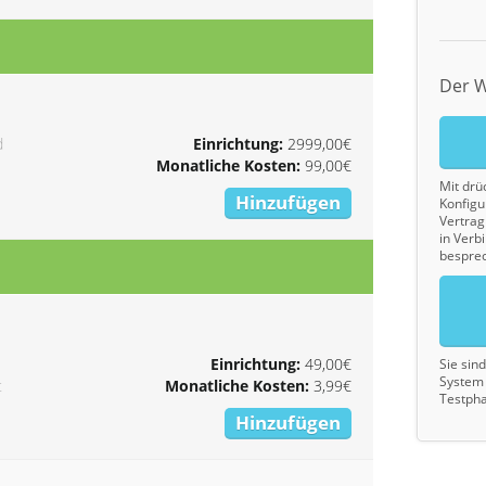
Der W
d
Einrichtung:
2999,00€
Monatliche Kosten:
99,00€
Mit drü
Hinzufügen
Konfigu
Vertrag 
in Verb
bespre
Einrichtung:
49,00€
Sie sin
System 
t
Monatliche Kosten:
3,99€
Testpha
Hinzufügen