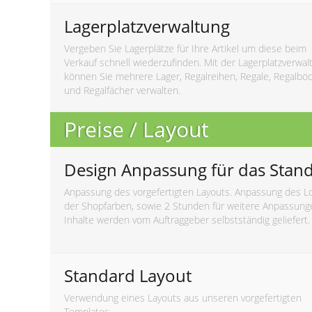
Lagerplatzverwaltung
Vergeben Sie Lagerplätze für Ihre Artikel um diese beim
Verkauf schnell wiederzufinden. Mit der Lagerplatzverwal
können Sie mehrere Lager, Regalreihen, Regale, Regalbö
und Regalfächer verwalten.
Preise / Layout
Design Anpassung für das Stan
Anpassung des vorgefertigten Layouts. Anpassung des L
der Shopfarben, sowie 2 Stunden für weitere Anpassung
Inhalte werden vom Auftraggeber selbstständig geliefert.
Standard Layout
Verwendung eines Layouts aus unseren vorgefertigten
Templates