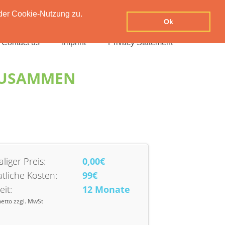
der Cookie-Nutzung zu.
Ok
Contact us
Imprint
Privacy Statement
ZUSAMMEN
liger Preis:
0,00€
tliche Kosten:
99€
eit:
12 Monate
netto zzgl. MwSt