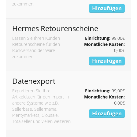
zukommen.
Hinzufügen
Hermes Retourenscheine
Lassen Sie Ihren Kunden
Einrichtung:
99,00€
Retourenscheine für den
Monatliche Kosten:
Rückversand der Ware
0,00€
zukommen.
Hinzufügen
Datenexport
Exportieren Sie Ihre
Einrichtung:
99,00€
Artikeldaten für den Import in
Monatliche Kosten:
andere Systeme wie z.B.
0,00€
Sellerbase, Sellermania,
Hinzufügen
Plentymarkets, Clousale,
Totalseller und vielen weiteren