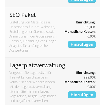
SEO Paket
Erstellung von Meta Titles u.
Einrichtung:
Descriptions für Ihre Webseite,
399,00€
Erstellung einer Sitemap sowie
Monatliche Kosten:
Anmeldung in der GoogleSearch
0,00€
Console, Einbindung von Google
Hinzufügen
Analytics für umfangreiche
Auswertungen
Lagerplatzverwaltung
Vergeben Sie Lagerplätze für
Einrichtung:
Ihre Artikel um diese beim
999,00€
Verkauf schnell wiederzufinden.
Monatliche Kosten:
Mit der Lagerplatzverwaltung
0,00€
können Sie mehrere Lager,
Hinzufügen
Regalreihen, Regale, Regalböden
und Regalfächer verwalten.