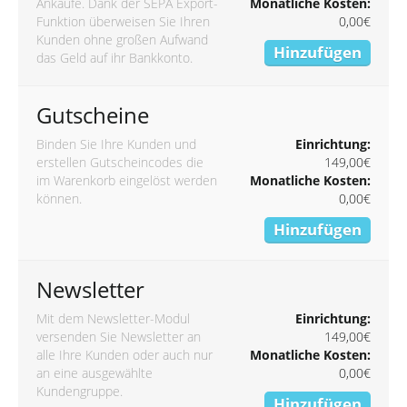
Ankäufe. Dank der SEPA Export-
Monatliche Kosten:
Funktion überweisen Sie Ihren
0,00€
Kunden ohne großen Aufwand
Hinzufügen
das Geld auf ihr Bankkonto.
Gutscheine
Binden Sie Ihre Kunden und
Einrichtung:
erstellen Gutscheincodes die
149,00€
im Warenkorb eingelöst werden
Monatliche Kosten:
können.
0,00€
Hinzufügen
Newsletter
Mit dem Newsletter-Modul
Einrichtung:
versenden Sie Newsletter an
149,00€
alle Ihre Kunden oder auch nur
Monatliche Kosten:
an eine ausgewählte
0,00€
Kundengruppe.
Hinzufügen