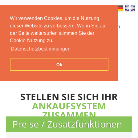
Wir verwenden Cookies, um die Nutzung
dieser Website zu verbessern. Wenn Sie auf
Startseite
Funktionen
Mobile App
der Seite weitersurfen stimmen Sie der
Cookie-Nutzung zu.
Preise
Dokumentation
FAQ
Datenschutzbestimmungen
Kontakt
Impressum
Ok
Datenschutzerklärung
STELLEN SIE SICH IHR
ANKAUFSYSTEM
ZUSAMMEN
Preise / Zusatzfunktionen