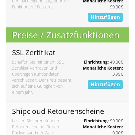
den nachfolgend aufgeführten
Monatliche Kosten:
Funktionen / Features
99,00€
Hinzufügen
Preise / Zusatzfunktionen
SSL Zertifikat
Schaffen Sie mit einem SSL
Einrichtung:
49,00€
Zertifikat Vertrauen und
Monatliche Kosten:
übertragen Kundendaten
3,99€
verschlüsselt. Der Preis bezieht
Hinzufügen
sich auf eine Gültigkeit von
einem Jahr.
Shipcloud Retourenscheine
Lassen Sie Ihren Kunden
Einrichtung:
99,00€
Retourenscheine für den
Monatliche Kosten:
Rückversand der Ware
0,00€