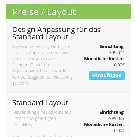
Preise / Layout
Design Anpassung für das
Standard Layout
Anpassung des vorgefertigten
Einrichtung:
Layouts. Anpassung des Logos,
399,00€
der Shopfarben, sowie 2
Monatliche Kosten:
Stunden für weitere
0,00€
Anpassungen. Inhalte werden
Hinzufügen
vom Auftraggeber selbstständig
geliefert.
Standard Layout
Verwendung eines Layouts aus
Einrichtung:
unseren vorgefertigten
1999,00€
Templates
Monatliche Kosten:
0,00€
Eine Übersicht der verfügbaren