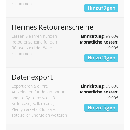
zukommen.
Hinzufügen
Hermes Retourenscheine
Lassen Sie Ihren Kunden
Einrichtung:
99,00€
Retourenscheine für den
Monatliche Kosten:
Rückversand der Ware
0,00€
zukommen.
Hinzufügen
Datenexport
Exportieren Sie Ihre
Einrichtung:
99,00€
Artikeldaten für den Import in
Monatliche Kosten:
andere Systeme wie z.B.
0,00€
Sellerbase, Sellermania,
Hinzufügen
Plentymarkets, Clousale,
Totalseller und vielen weiteren