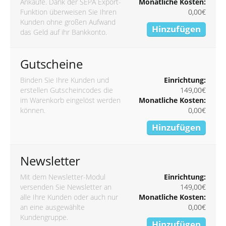
Ankäufe. Dank der SEPA Export-
Monatliche Kosten:
Funktion überweisen Sie Ihren
0,00€
Kunden ohne großen Aufwand
Hinzufügen
das Geld auf ihr Bankkonto.
Gutscheine
Binden Sie Ihre Kunden und
Einrichtung:
erstellen Gutscheincodes die
149,00€
im Warenkorb eingelöst werden
Monatliche Kosten:
können.
0,00€
Hinzufügen
Newsletter
Mit dem Newsletter-Modul
Einrichtung:
versenden Sie Newsletter an
149,00€
alle Ihre Kunden oder auch nur
Monatliche Kosten:
an eine ausgewählte
0,00€
Kundengruppe.
Hinzufügen