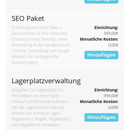
SEO Paket
Erstellung von Meta Titles u.
Einrichtung:
Descriptions für Ihre Webseite,
399,00€
Erstellung einer Sitemap sowie
Monatliche Kosten:
Anmeldung in der GoogleSearch
0,00€
Console, Einbindung von Google
Hinzufügen
Analytics für umfangreiche
Auswertungen
Lagerplatzverwaltung
Vergeben Sie Lagerplätze für
Einrichtung:
Ihre Artikel um diese beim
999,00€
Verkauf schnell wiederzufinden.
Monatliche Kosten:
Mit der Lagerplatzverwaltung
0,00€
können Sie mehrere Lager,
Hinzufügen
Regalreihen, Regale, Regalböden
und Regalfächer verwalten.