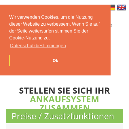
Wir verwenden Cookies, um die Nutzung
dieser Website zu verbessern. Wenn Sie auf
Startseite
Funktionen
Mobile App
der Seite weitersurfen stimmen Sie der
Cookie-Nutzung zu.
Preise
Dokumentation
FAQ
Datenschutzbestimmungen
Kontakt
Impressum
Ok
Datenschutzerklärung
STELLEN SIE SICH IHR
ANKAUFSYSTEM
ZUSAMMEN
Preise / Zusatzfunktionen