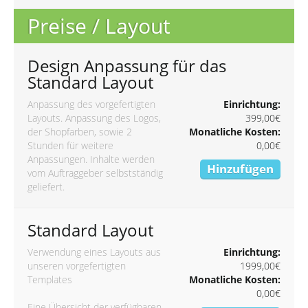
Preise / Layout
Design Anpassung für das
Standard Layout
Anpassung des vorgefertigten
Einrichtung:
Layouts. Anpassung des Logos,
399,00€
der Shopfarben, sowie 2
Monatliche Kosten:
Stunden für weitere
0,00€
Anpassungen. Inhalte werden
Hinzufügen
vom Auftraggeber selbstständig
geliefert.
Standard Layout
Verwendung eines Layouts aus
Einrichtung:
unseren vorgefertigten
1999,00€
Templates
Monatliche Kosten:
0,00€
Eine Übersicht der verfügbaren