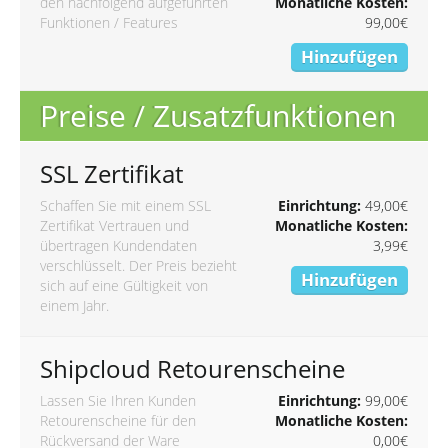
den nachfolgend aufgeführten
Monatliche Kosten:
Funktionen / Features
99,00€
Hinzufügen
Preise / Zusatzfunktionen
SSL Zertifikat
Schaffen Sie mit einem SSL
Einrichtung:
49,00€
Zertifikat Vertrauen und
Monatliche Kosten:
übertragen Kundendaten
3,99€
verschlüsselt. Der Preis bezieht
Hinzufügen
sich auf eine Gültigkeit von
einem Jahr.
Shipcloud Retourenscheine
Lassen Sie Ihren Kunden
Einrichtung:
99,00€
Retourenscheine für den
Monatliche Kosten:
Rückversand der Ware
0,00€