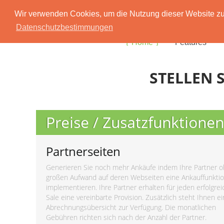
Wir verwenden Cookies, um die Nutzung dieser Website zu 
Datenschutzbestimmungen
Home
Features
STELLEN S
Preise / Zusatzfunktionen
Partnerseiten
Generieren Sie noch mehr Ankäufe indem Ihre Partner 
großen Aufwand auf deren Webseiten eine Ankauffunkti
implementieren. Ihre Partner erhalten für jeden erfolgre
Sale eine vereinbarte Provision. Zusätzlich steht Ihnen e
Abrechnungsübersicht zur Verfügung. Die monatlichen
Gebühren richten sich nach der Anzahl der Partner.