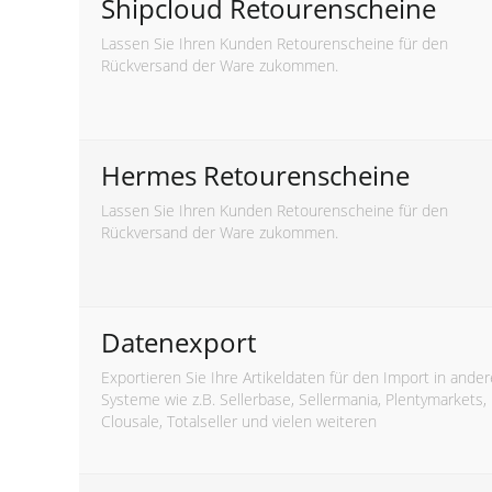
Shipcloud Retourenscheine
Lassen Sie Ihren Kunden Retourenscheine für den
Rückversand der Ware zukommen.
Hermes Retourenscheine
Lassen Sie Ihren Kunden Retourenscheine für den
Rückversand der Ware zukommen.
Datenexport
Exportieren Sie Ihre Artikeldaten für den Import in ander
Systeme wie z.B. Sellerbase, Sellermania, Plentymarkets,
Clousale, Totalseller und vielen weiteren