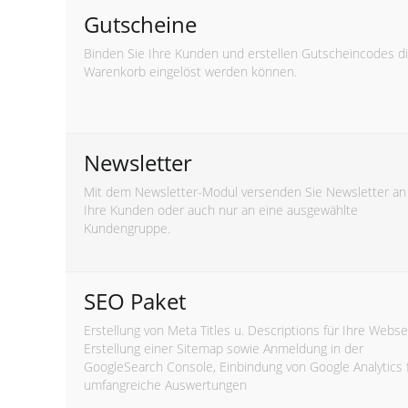
Gutscheine
Binden Sie Ihre Kunden und erstellen Gutscheincodes d
Warenkorb eingelöst werden können.
Newsletter
Mit dem Newsletter-Modul versenden Sie Newsletter an 
Ihre Kunden oder auch nur an eine ausgewählte
Kundengruppe.
SEO Paket
Erstellung von Meta Titles u. Descriptions für Ihre Webse
Erstellung einer Sitemap sowie Anmeldung in der
GoogleSearch Console, Einbindung von Google Analytics 
umfangreiche Auswertungen