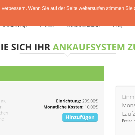
verbessern. Wenn Sie auf der Seite weitersurfen stimmen Sie 
Mobile App
Preise
Documentation
FAQ
IE SICH IHR
ANKAUFSYSTEM 
Einma
ohne
Einrichtung:
299,00€
Mona
on
Monatliche Kosten:
10,00€
ichen
Laufz
Hinzufügen
ine
Preise 