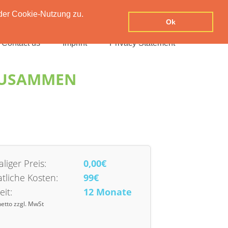
der Cookie-Nutzung zu.
Ok
Contact us
Imprint
Privacy Statement
ZUSAMMEN
liger Preis:
0,00€
tliche Kosten:
99€
eit:
12 Monate
netto zzgl. MwSt