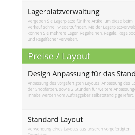
Lagerplatzverwaltung
Vergeben Sie Lagerplätze für Ihre Artikel um diese beim
Verkauf schnell wiederzufinden. Mit der Lagerplatzverwal
können Sie mehrere Lager, Regalreihen, Regale, Regalbö
und Regalfächer verwalten.
Preise / Layout
Design Anpassung für das Stan
Anpassung des vorgefertigten Layouts. Anpassung des L
der Shopfarben, sowie 2 Stunden für weitere Anpassung
Inhalte werden vom Auftraggeber selbstständig geliefert.
Standard Layout
Verwendung eines Layouts aus unseren vorgefertigten
Templates