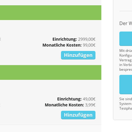
Der W
d
Einrichtung:
2999,00€
Monatliche Kosten:
99,00€
Mit drü
Hinzufügen
Konfigu
Vertrag 
in Verb
bespre
Einrichtung:
49,00€
Sie sin
System 
t
Monatliche Kosten:
3,99€
Testpha
Hinzufügen