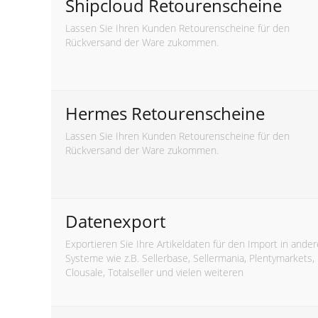
Shipcloud Retourenscheine
Lassen Sie Ihren Kunden Retourenscheine für den
Rückversand der Ware zukommen.
Hermes Retourenscheine
Lassen Sie Ihren Kunden Retourenscheine für den
Rückversand der Ware zukommen.
Datenexport
Exportieren Sie Ihre Artikeldaten für den Import in ander
Systeme wie z.B. Sellerbase, Sellermania, Plentymarkets,
Clousale, Totalseller und vielen weiteren