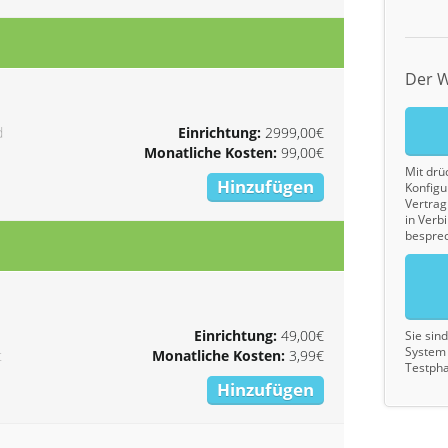
Der W
d
Einrichtung:
2999,00€
Monatliche Kosten:
99,00€
Mit drü
Hinzufügen
Konfigu
Vertrag 
in Verb
bespre
Einrichtung:
49,00€
Sie sin
System 
t
Monatliche Kosten:
3,99€
Testpha
Hinzufügen