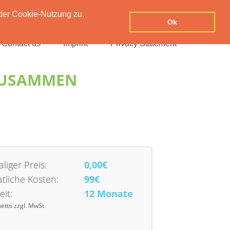
der Cookie-Nutzung zu.
Ok
Contact us
Imprint
Privacy Statement
ZUSAMMEN
liger Preis:
0,00€
tliche Kosten:
99€
eit:
12 Monate
netto zzgl. MwSt