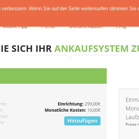
verbessern. Wenn Sie auf der Seite weitersurfen stimmen Sie 
Mobile App
Preise
Documentation
FAQ
IE SICH IHR
ANKAUFSYSTEM 
Einma
ohne
Einrichtung:
299,00€
Mona
on
Monatliche Kosten:
10,00€
ichen
Laufz
Hinzufügen
ine
Preise 