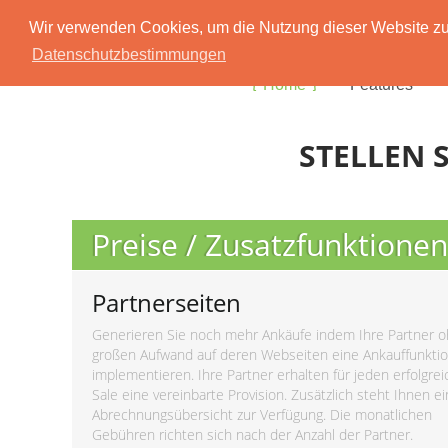
Wir verwenden Cookies, um die Nutzung dieser Website zu 
Datenschutzbestimmungen
Home
Features
STELLEN S
Preise / Zusatzfunktionen
Partnerseiten
Generieren Sie noch mehr Ankäufe indem Ihre Partner 
großen Aufwand auf deren Webseiten eine Ankauffunkti
implementieren. Ihre Partner erhalten für jeden erfolgre
Sale eine vereinbarte Provision. Zusätzlich steht Ihnen e
Abrechnungsübersicht zur Verfügung. Die monatlichen
Gebühren richten sich nach der Anzahl der Partner.