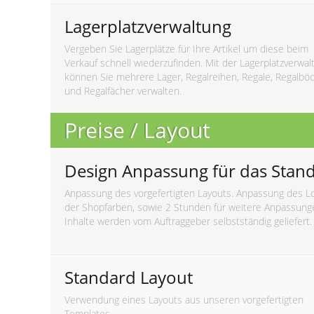
Lagerplatzverwaltung
Vergeben Sie Lagerplätze für Ihre Artikel um diese beim
Verkauf schnell wiederzufinden. Mit der Lagerplatzverwal
können Sie mehrere Lager, Regalreihen, Regale, Regalbö
und Regalfächer verwalten.
Preise / Layout
Design Anpassung für das Stan
Anpassung des vorgefertigten Layouts. Anpassung des L
der Shopfarben, sowie 2 Stunden für weitere Anpassung
Inhalte werden vom Auftraggeber selbstständig geliefert.
Standard Layout
Verwendung eines Layouts aus unseren vorgefertigten
Templates