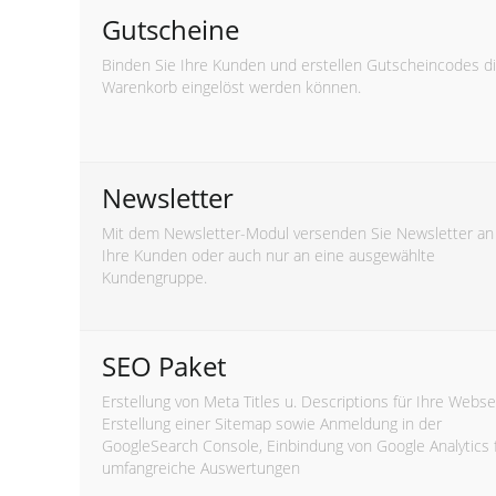
Gutscheine
Binden Sie Ihre Kunden und erstellen Gutscheincodes d
Warenkorb eingelöst werden können.
Newsletter
Mit dem Newsletter-Modul versenden Sie Newsletter an 
Ihre Kunden oder auch nur an eine ausgewählte
Kundengruppe.
SEO Paket
Erstellung von Meta Titles u. Descriptions für Ihre Webse
Erstellung einer Sitemap sowie Anmeldung in der
GoogleSearch Console, Einbindung von Google Analytics 
umfangreiche Auswertungen