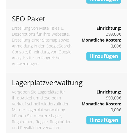
SEO Paket
Erstellung von Meta Titles u.
Einrichtung:
Descriptions für Ihre Webseite,
399,00€
Erstellung einer Sitemap sowie
Monatliche Kosten:
Anmeldung in der GoogleSearch
0,00€
Console, Einbindung von Google
Hinzufügen
Analytics für umfangreiche
Auswertungen
Lagerplatzverwaltung
Vergeben Sie Lagerplätze für
Einrichtung:
Ihre Artikel um diese beim
999,00€
Verkauf schnell wiederzufinden.
Monatliche Kosten:
Mit der Lagerplatzverwaltung
0,00€
können Sie mehrere Lager,
Hinzufügen
Regalreihen, Regale, Regalböden
und Regalfächer verwalten.