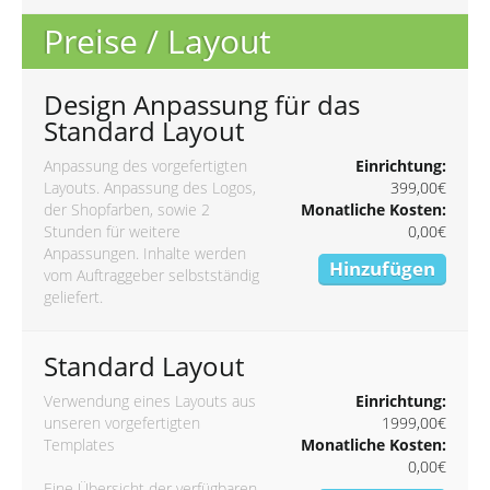
Preise / Layout
Design Anpassung für das
Standard Layout
Anpassung des vorgefertigten
Einrichtung:
Layouts. Anpassung des Logos,
399,00€
der Shopfarben, sowie 2
Monatliche Kosten:
Stunden für weitere
0,00€
Anpassungen. Inhalte werden
Hinzufügen
vom Auftraggeber selbstständig
geliefert.
Standard Layout
Verwendung eines Layouts aus
Einrichtung:
unseren vorgefertigten
1999,00€
Templates
Monatliche Kosten:
0,00€
Eine Übersicht der verfügbaren