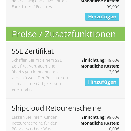
den nachfolgend aufgeführten
Monatliche Kosten:
Funktionen / Features
99,00€
Hinzufügen
Preise / Zusatzfunktionen
SSL Zertifikat
Schaffen Sie mit einem SSL
Einrichtung:
49,00€
Zertifikat Vertrauen und
Monatliche Kosten:
übertragen Kundendaten
3,99€
verschlüsselt. Der Preis bezieht
Hinzufügen
sich auf eine Gültigkeit von
einem Jahr.
Shipcloud Retourenscheine
Lassen Sie Ihren Kunden
Einrichtung:
99,00€
Retourenscheine für den
Monatliche Kosten:
Rückversand der Ware
0,00€