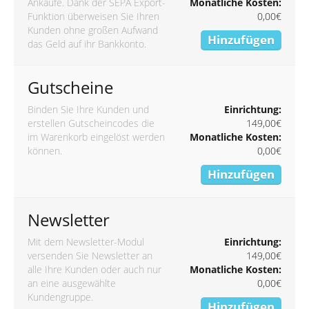
Ankäufe. Dank der SEPA Export-
Monatliche Kosten:
Funktion überweisen Sie Ihren
0,00€
Kunden ohne großen Aufwand
Hinzufügen
das Geld auf ihr Bankkonto.
Gutscheine
Binden Sie Ihre Kunden und
Einrichtung:
erstellen Gutscheincodes die
149,00€
im Warenkorb eingelöst werden
Monatliche Kosten:
können.
0,00€
Hinzufügen
Newsletter
Mit dem Newsletter-Modul
Einrichtung:
versenden Sie Newsletter an
149,00€
alle Ihre Kunden oder auch nur
Monatliche Kosten:
an eine ausgewählte
0,00€
Kundengruppe.
Hinzufügen