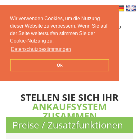
Wir verwenden Cookies, um die Nutzung
dieser Website zu verbessern. Wenn Sie auf
Startseite
Funktionen
Mobile App
der Seite weitersurfen stimmen Sie der
Cookie-Nutzung zu.
Preise
Dokumentation
FAQ
Datenschutzbestimmungen
Kontakt
Impressum
Ok
Datenschutzerklärung
STELLEN SIE SICH IHR
ANKAUFSYSTEM
ZUSAMMEN
Preise / Zusatzfunktionen