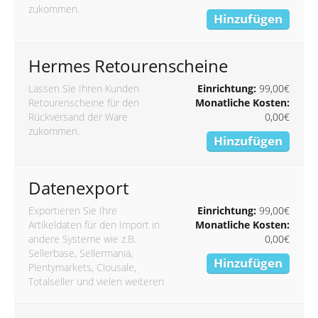
zukommen.
Hinzufügen
Hermes Retourenscheine
Lassen Sie Ihren Kunden
Einrichtung:
99,00€
Retourenscheine für den
Monatliche Kosten:
Rückversand der Ware
0,00€
zukommen.
Hinzufügen
Datenexport
Exportieren Sie Ihre
Einrichtung:
99,00€
Artikeldaten für den Import in
Monatliche Kosten:
andere Systeme wie z.B.
0,00€
Sellerbase, Sellermania,
Hinzufügen
Plentymarkets, Clousale,
Totalseller und vielen weiteren