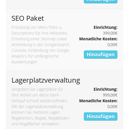
SEO Paket
Erstellung von Meta Titles u.
Einrichtung:
Descriptions für Ihre Webseite,
399,00€
Erstellung einer Sitemap sowie
Monatliche Kosten:
Anmeldung in der GoogleSearch
0,00€
Console, Einbindung von Google
Hinzufügen
Analytics für umfangreiche
Auswertungen
Lagerplatzverwaltung
Vergeben Sie Lagerplätze für
Einrichtung:
Ihre Artikel um diese beim
999,00€
Verkauf schnell wiederzufinden.
Monatliche Kosten:
Mit der Lagerplatzverwaltung
0,00€
können Sie mehrere Lager,
Hinzufügen
Regalreihen, Regale, Regalböden
und Regalfächer verwalten.