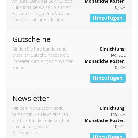
Ankäufe. Dank der SEPA Export-
Monatliche Kosten:
Funktion überweisen Sie Ihren
0,00€
Kunden ohne großen Aufwand
Hinzufügen
das Geld auf ihr Bankkonto.
Gutscheine
Binden Sie Ihre Kunden und
Einrichtung:
erstellen Gutscheincodes die
149,00€
im Warenkorb eingelöst werden
Monatliche Kosten:
können.
0,00€
Hinzufügen
Newsletter
Mit dem Newsletter-Modul
Einrichtung:
versenden Sie Newsletter an
149,00€
alle Ihre Kunden oder auch nur
Monatliche Kosten:
an eine ausgewählte
0,00€
Kundengruppe.
Hinzufügen