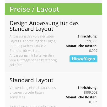
Preise / Layout
Design Anpassung für das
Standard Layout
Anpassung des vorgefertigten
Einrichtung:
Layouts. Anpassung des Logos,
399,00€
der Shopfarben, sowie 2
Monatliche Kosten:
Stunden für weitere
0,00€
Anpassungen. Inhalte werden
Hinzufügen
vom Auftraggeber selbstständig
geliefert.
Standard Layout
Verwendung eines Layouts aus
Einrichtung:
unseren vorgefertigten
1999,00€
Templates
Monatliche Kosten:
0,00€
Eine Übersicht der verfügbaren