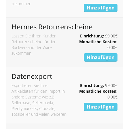
zukommen.
Hinzufügen
Hermes Retourenscheine
Lassen Sie Ihren Kunden
Einrichtung:
99,00€
Retourenscheine für den
Monatliche Kosten:
Rückversand der Ware
0,00€
zukommen.
Hinzufügen
Datenexport
Exportieren Sie Ihre
Einrichtung:
99,00€
Artikeldaten für den Import in
Monatliche Kosten:
andere Systeme wie z.B.
0,00€
Sellerbase, Sellermania,
Hinzufügen
Plentymarkets, Clousale,
Totalseller und vielen weiteren