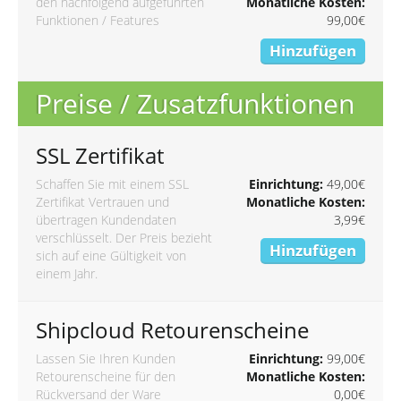
den nachfolgend aufgeführten
Monatliche Kosten:
Funktionen / Features
99,00€
Hinzufügen
Preise / Zusatzfunktionen
SSL Zertifikat
Schaffen Sie mit einem SSL
Einrichtung:
49,00€
Zertifikat Vertrauen und
Monatliche Kosten:
übertragen Kundendaten
3,99€
verschlüsselt. Der Preis bezieht
Hinzufügen
sich auf eine Gültigkeit von
einem Jahr.
Shipcloud Retourenscheine
Lassen Sie Ihren Kunden
Einrichtung:
99,00€
Retourenscheine für den
Monatliche Kosten:
Rückversand der Ware
0,00€