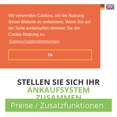
Wir verwenden Cookies, um die Nutzung
dieser Website zu verbessern. Wenn Sie auf
Home
Features
Mobile App
der Seite weitersurfen stimmen Sie der
Cookie-Nutzung zu.
Preise
Documentation
FAQ
Datenschutzbestimmungen
Contact us
Imprint
Privacy
Ok
Statement
STELLEN SIE SICH IHR
ANKAUFSYSTEM
ZUSAMMEN
Preise / Zusatzfunktionen