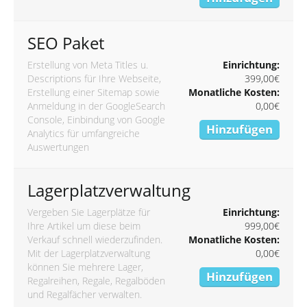
SEO Paket
Erstellung von Meta Titles u.
Einrichtung:
Descriptions für Ihre Webseite,
399,00€
Erstellung einer Sitemap sowie
Monatliche Kosten:
Anmeldung in der GoogleSearch
0,00€
Console, Einbindung von Google
Hinzufügen
Analytics für umfangreiche
Auswertungen
Lagerplatzverwaltung
Vergeben Sie Lagerplätze für
Einrichtung:
Ihre Artikel um diese beim
999,00€
Verkauf schnell wiederzufinden.
Monatliche Kosten:
Mit der Lagerplatzverwaltung
0,00€
können Sie mehrere Lager,
Hinzufügen
Regalreihen, Regale, Regalböden
und Regalfächer verwalten.