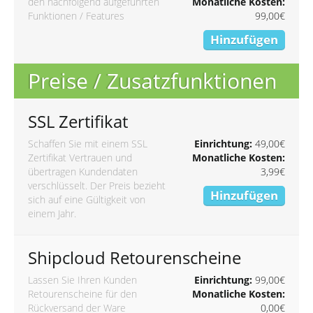
den nachfolgend aufgeführten
Monatliche Kosten:
Funktionen / Features
99,00€
Hinzufügen
Preise / Zusatzfunktionen
SSL Zertifikat
Schaffen Sie mit einem SSL
Einrichtung:
49,00€
Zertifikat Vertrauen und
Monatliche Kosten:
übertragen Kundendaten
3,99€
verschlüsselt. Der Preis bezieht
Hinzufügen
sich auf eine Gültigkeit von
einem Jahr.
Shipcloud Retourenscheine
Lassen Sie Ihren Kunden
Einrichtung:
99,00€
Retourenscheine für den
Monatliche Kosten:
Rückversand der Ware
0,00€