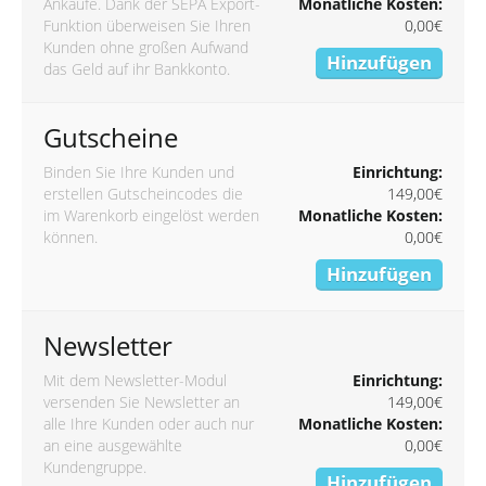
Ankäufe. Dank der SEPA Export-
Monatliche Kosten:
Funktion überweisen Sie Ihren
0,00€
Kunden ohne großen Aufwand
Hinzufügen
das Geld auf ihr Bankkonto.
Gutscheine
Binden Sie Ihre Kunden und
Einrichtung:
erstellen Gutscheincodes die
149,00€
im Warenkorb eingelöst werden
Monatliche Kosten:
können.
0,00€
Hinzufügen
Newsletter
Mit dem Newsletter-Modul
Einrichtung:
versenden Sie Newsletter an
149,00€
alle Ihre Kunden oder auch nur
Monatliche Kosten:
an eine ausgewählte
0,00€
Kundengruppe.
Hinzufügen