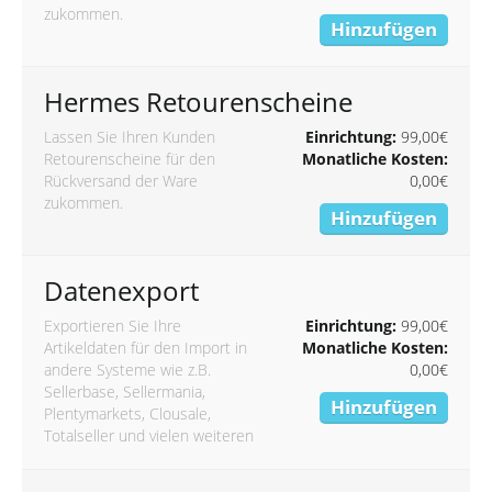
zukommen.
Hinzufügen
Hermes Retourenscheine
Lassen Sie Ihren Kunden
Einrichtung:
99,00€
Retourenscheine für den
Monatliche Kosten:
Rückversand der Ware
0,00€
zukommen.
Hinzufügen
Datenexport
Exportieren Sie Ihre
Einrichtung:
99,00€
Artikeldaten für den Import in
Monatliche Kosten:
andere Systeme wie z.B.
0,00€
Sellerbase, Sellermania,
Hinzufügen
Plentymarkets, Clousale,
Totalseller und vielen weiteren