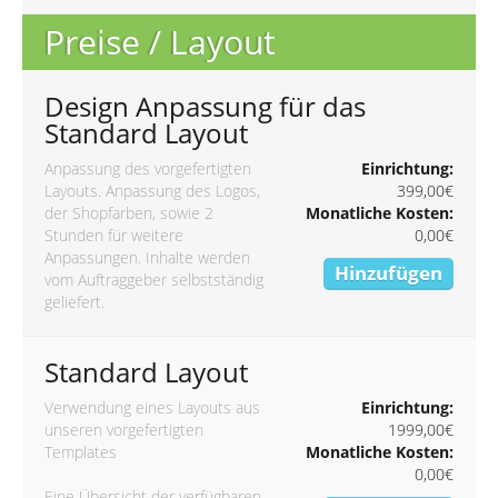
Preise / Layout
Design Anpassung für das
Standard Layout
Anpassung des vorgefertigten
Einrichtung:
Layouts. Anpassung des Logos,
399,00€
der Shopfarben, sowie 2
Monatliche Kosten:
Stunden für weitere
0,00€
Anpassungen. Inhalte werden
Hinzufügen
vom Auftraggeber selbstständig
geliefert.
Standard Layout
Verwendung eines Layouts aus
Einrichtung:
unseren vorgefertigten
1999,00€
Templates
Monatliche Kosten:
0,00€
Eine Übersicht der verfügbaren