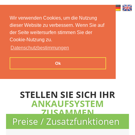
Wir verwenden Cookies, um die Nutzung
dieser Website zu verbessern. Wenn Sie auf
Home
Features
Mobile App
der Seite weitersurfen stimmen Sie der
Cookie-Nutzung zu.
Preise
Documentation
FAQ
Datenschutzbestimmungen
Contact us
Imprint
Privacy
Ok
Statement
STELLEN SIE SICH IHR
ANKAUFSYSTEM
ZUSAMMEN
Preise / Zusatzfunktionen