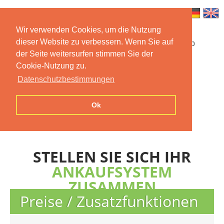
Wir verwenden Cookies, um die Nutzung
dieser Website zu verbessern. Wenn Sie auf
Startseite
Funktionen
Mobile App
der Seite weitersurfen stimmen Sie der
Cookie-Nutzung zu.
Preise
Dokumentation
FAQ
Datenschutzbestimmungen
Kontakt
Impressum
Ok
Datenschutzerklärung
STELLEN SIE SICH IHR
ANKAUFSYSTEM
ZUSAMMEN
Preise / Zusatzfunktionen