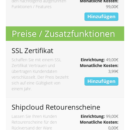
den nachfolgend aufgeführten
Monatliche Kosten:
Funktionen / Features
99,00€
Hinzufügen
Preise / Zusatzfunktionen
SSL Zertifikat
Schaffen Sie mit einem SSL
Einrichtung:
49,00€
Zertifikat Vertrauen und
Monatliche Kosten:
übertragen Kundendaten
3,99€
verschlüsselt. Der Preis bezieht
Hinzufügen
sich auf eine Gültigkeit von
einem Jahr.
Shipcloud Retourenscheine
Lassen Sie Ihren Kunden
Einrichtung:
99,00€
Retourenscheine für den
Monatliche Kosten:
Rückversand der Ware
0,00€