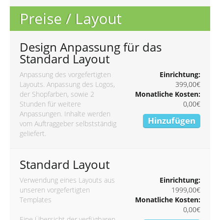
Preise / Layout
Design Anpassung für das
Standard Layout
Anpassung des vorgefertigten
Einrichtung:
Layouts. Anpassung des Logos,
399,00€
der Shopfarben, sowie 2
Monatliche Kosten:
Stunden für weitere
0,00€
Anpassungen. Inhalte werden
Hinzufügen
vom Auftraggeber selbstständig
geliefert.
Standard Layout
Verwendung eines Layouts aus
Einrichtung:
unseren vorgefertigten
1999,00€
Templates
Monatliche Kosten:
0,00€
Eine Übersicht der verfügbaren