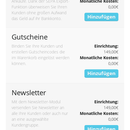
Ankäufe. Dank der SEPA Export-
Monatliche Kosten:
Funktion überweisen Sie Ihren
0,00€
Kunden ohne großen Aufwand
Hinzufügen
das Geld auf ihr Bankkonto.
Gutscheine
Binden Sie Ihre Kunden und
Einrichtung:
erstellen Gutscheincodes die
149,00€
im Warenkorb eingelöst werden
Monatliche Kosten:
können.
0,00€
Hinzufügen
Newsletter
Mit dem Newsletter-Modul
Einrichtung:
versenden Sie Newsletter an
149,00€
alle Ihre Kunden oder auch nur
Monatliche Kosten:
an eine ausgewählte
0,00€
Kundengruppe.
Hinzufügen