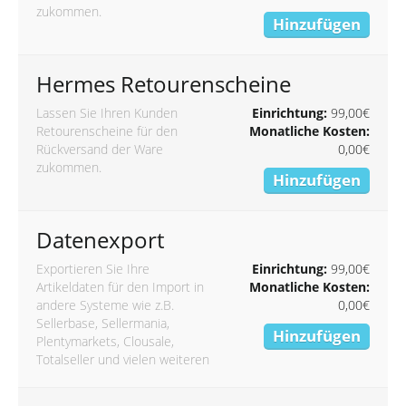
zukommen.
Hinzufügen
Hermes Retourenscheine
Lassen Sie Ihren Kunden
Einrichtung:
99,00€
Retourenscheine für den
Monatliche Kosten:
Rückversand der Ware
0,00€
zukommen.
Hinzufügen
Datenexport
Exportieren Sie Ihre
Einrichtung:
99,00€
Artikeldaten für den Import in
Monatliche Kosten:
andere Systeme wie z.B.
0,00€
Sellerbase, Sellermania,
Hinzufügen
Plentymarkets, Clousale,
Totalseller und vielen weiteren