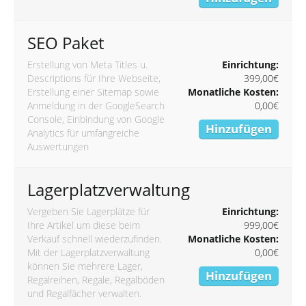
SEO Paket
Erstellung von Meta Titles u.
Einrichtung:
Descriptions für Ihre Webseite,
399,00€
Erstellung einer Sitemap sowie
Monatliche Kosten:
Anmeldung in der GoogleSearch
0,00€
Console, Einbindung von Google
Hinzufügen
Analytics für umfangreiche
Auswertungen
Lagerplatzverwaltung
Vergeben Sie Lagerplätze für
Einrichtung:
Ihre Artikel um diese beim
999,00€
Verkauf schnell wiederzufinden.
Monatliche Kosten:
Mit der Lagerplatzverwaltung
0,00€
können Sie mehrere Lager,
Hinzufügen
Regalreihen, Regale, Regalböden
und Regalfächer verwalten.