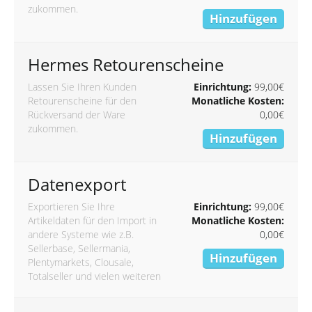
zukommen.
Hinzufügen
Hermes Retourenscheine
Lassen Sie Ihren Kunden
Einrichtung:
99,00€
Retourenscheine für den
Monatliche Kosten:
Rückversand der Ware
0,00€
zukommen.
Hinzufügen
Datenexport
Exportieren Sie Ihre
Einrichtung:
99,00€
Artikeldaten für den Import in
Monatliche Kosten:
andere Systeme wie z.B.
0,00€
Sellerbase, Sellermania,
Hinzufügen
Plentymarkets, Clousale,
Totalseller und vielen weiteren