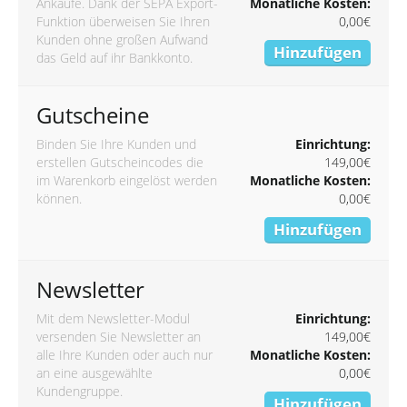
Ankäufe. Dank der SEPA Export-
Monatliche Kosten:
Funktion überweisen Sie Ihren
0,00€
Kunden ohne großen Aufwand
Hinzufügen
das Geld auf ihr Bankkonto.
Gutscheine
Binden Sie Ihre Kunden und
Einrichtung:
erstellen Gutscheincodes die
149,00€
im Warenkorb eingelöst werden
Monatliche Kosten:
können.
0,00€
Hinzufügen
Newsletter
Mit dem Newsletter-Modul
Einrichtung:
versenden Sie Newsletter an
149,00€
alle Ihre Kunden oder auch nur
Monatliche Kosten:
an eine ausgewählte
0,00€
Kundengruppe.
Hinzufügen