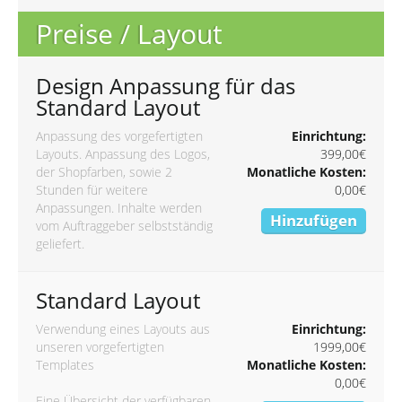
Preise / Layout
Design Anpassung für das
Standard Layout
Anpassung des vorgefertigten
Einrichtung:
Layouts. Anpassung des Logos,
399,00€
der Shopfarben, sowie 2
Monatliche Kosten:
Stunden für weitere
0,00€
Anpassungen. Inhalte werden
Hinzufügen
vom Auftraggeber selbstständig
geliefert.
Standard Layout
Verwendung eines Layouts aus
Einrichtung:
unseren vorgefertigten
1999,00€
Templates
Monatliche Kosten:
0,00€
Eine Übersicht der verfügbaren