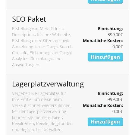
SEO Paket
Erstellung von Meta Titles u.
Einrichtung:
Descriptions für Ihre Webseite,
399,00€
Erstellung einer Sitemap sowie
Monatliche Kosten:
Anmeldung in der GoogleSearch
0,00€
Console, Einbindung von Google
Hinzufügen
Analytics für umfangreiche
Auswertungen
Lagerplatzverwaltung
Vergeben Sie Lagerplätze für
Einrichtung:
Ihre Artikel um diese beim
999,00€
Verkauf schnell wiederzufinden.
Monatliche Kosten:
Mit der Lagerplatzverwaltung
0,00€
können Sie mehrere Lager,
Hinzufügen
Regalreihen, Regale, Regalböden
und Regalfächer verwalten.