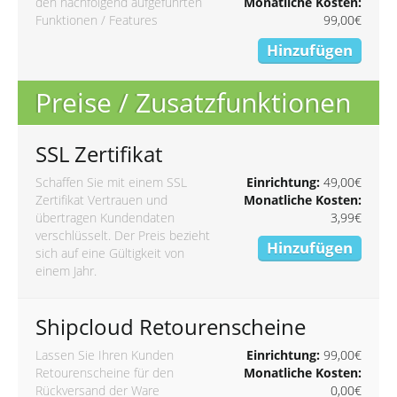
den nachfolgend aufgeführten
Monatliche Kosten:
Funktionen / Features
99,00€
Hinzufügen
Preise / Zusatzfunktionen
SSL Zertifikat
Schaffen Sie mit einem SSL
Einrichtung:
49,00€
Zertifikat Vertrauen und
Monatliche Kosten:
übertragen Kundendaten
3,99€
verschlüsselt. Der Preis bezieht
Hinzufügen
sich auf eine Gültigkeit von
einem Jahr.
Shipcloud Retourenscheine
Lassen Sie Ihren Kunden
Einrichtung:
99,00€
Retourenscheine für den
Monatliche Kosten:
Rückversand der Ware
0,00€