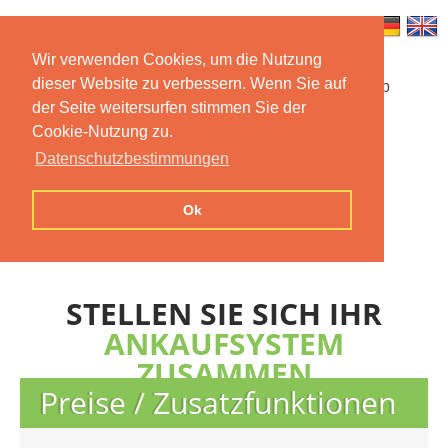
Wir verwenden Cookies, um die Nutzung
dieser Website zu verbessern. Wenn Sie auf
Startseite
Funktionen
Mobile App
der Seite weitersurfen stimmen Sie der
Cookie-Nutzung zu.
Preise
Dokumentation
FAQ
Datenschutzbestimmungen
Kontakt
Impressum
Ok
Datenschutzerklärung
STELLEN SIE SICH IHR
ANKAUFSYSTEM
ZUSAMMEN
Preise / Zusatzfunktionen