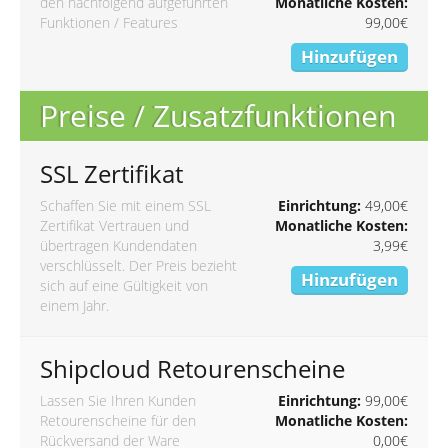
den nachfolgend aufgeführten
Monatliche Kosten:
Funktionen / Features
99,00€
Hinzufügen
Preise / Zusatzfunktionen
SSL Zertifikat
Schaffen Sie mit einem SSL
Einrichtung:
49,00€
Zertifikat Vertrauen und
Monatliche Kosten:
übertragen Kundendaten
3,99€
verschlüsselt. Der Preis bezieht
Hinzufügen
sich auf eine Gültigkeit von
einem Jahr.
Shipcloud Retourenscheine
Lassen Sie Ihren Kunden
Einrichtung:
99,00€
Retourenscheine für den
Monatliche Kosten:
Rückversand der Ware
0,00€