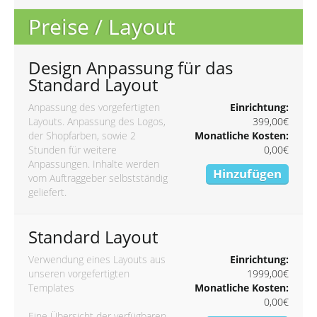
Preise / Layout
Design Anpassung für das
Standard Layout
Anpassung des vorgefertigten
Einrichtung:
Layouts. Anpassung des Logos,
399,00€
der Shopfarben, sowie 2
Monatliche Kosten:
Stunden für weitere
0,00€
Anpassungen. Inhalte werden
Hinzufügen
vom Auftraggeber selbstständig
geliefert.
Standard Layout
Verwendung eines Layouts aus
Einrichtung:
unseren vorgefertigten
1999,00€
Templates
Monatliche Kosten:
0,00€
Eine Übersicht der verfügbaren