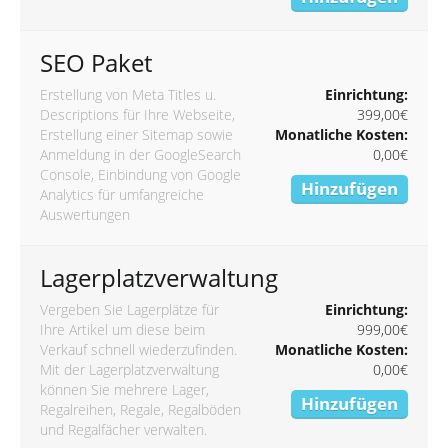
SEO Paket
Erstellung von Meta Titles u.
Einrichtung:
Descriptions für Ihre Webseite,
399,00€
Erstellung einer Sitemap sowie
Monatliche Kosten:
Anmeldung in der GoogleSearch
0,00€
Console, Einbindung von Google
Hinzufügen
Analytics für umfangreiche
Auswertungen
Lagerplatzverwaltung
Vergeben Sie Lagerplätze für
Einrichtung:
Ihre Artikel um diese beim
999,00€
Verkauf schnell wiederzufinden.
Monatliche Kosten:
Mit der Lagerplatzverwaltung
0,00€
können Sie mehrere Lager,
Hinzufügen
Regalreihen, Regale, Regalböden
und Regalfächer verwalten.