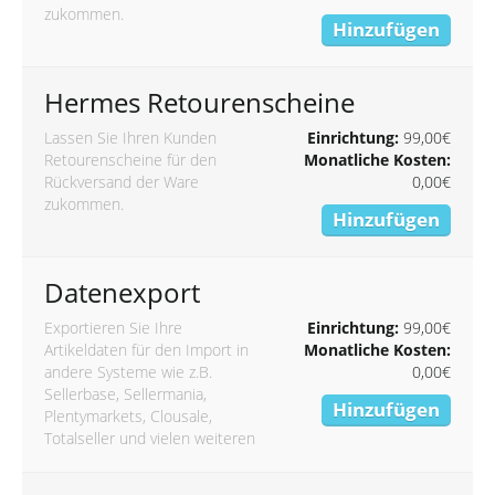
zukommen.
Hinzufügen
Hermes Retourenscheine
Lassen Sie Ihren Kunden
Einrichtung:
99,00€
Retourenscheine für den
Monatliche Kosten:
Rückversand der Ware
0,00€
zukommen.
Hinzufügen
Datenexport
Exportieren Sie Ihre
Einrichtung:
99,00€
Artikeldaten für den Import in
Monatliche Kosten:
andere Systeme wie z.B.
0,00€
Sellerbase, Sellermania,
Hinzufügen
Plentymarkets, Clousale,
Totalseller und vielen weiteren