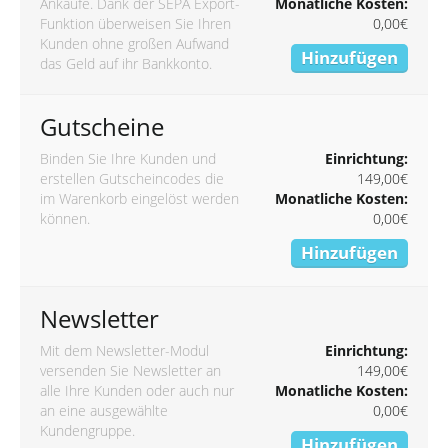
Ankäufe. Dank der SEPA Export-
Monatliche Kosten:
Funktion überweisen Sie Ihren
0,00€
Kunden ohne großen Aufwand
Hinzufügen
das Geld auf ihr Bankkonto.
Gutscheine
Binden Sie Ihre Kunden und
Einrichtung:
erstellen Gutscheincodes die
149,00€
im Warenkorb eingelöst werden
Monatliche Kosten:
können.
0,00€
Hinzufügen
Newsletter
Mit dem Newsletter-Modul
Einrichtung:
versenden Sie Newsletter an
149,00€
alle Ihre Kunden oder auch nur
Monatliche Kosten:
an eine ausgewählte
0,00€
Kundengruppe.
Hinzufügen