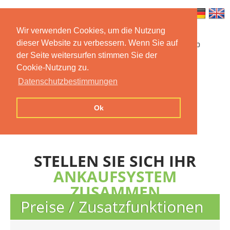
Wir verwenden Cookies, um die Nutzung
dieser Website zu verbessern. Wenn Sie auf
Startseite
Funktionen
Mobile App
der Seite weitersurfen stimmen Sie der
Cookie-Nutzung zu.
Preise
Dokumentation
FAQ
Datenschutzbestimmungen
Kontakt
Impressum
Ok
Datenschutzerklärung
STELLEN SIE SICH IHR
ANKAUFSYSTEM
ZUSAMMEN
Preise / Zusatzfunktionen