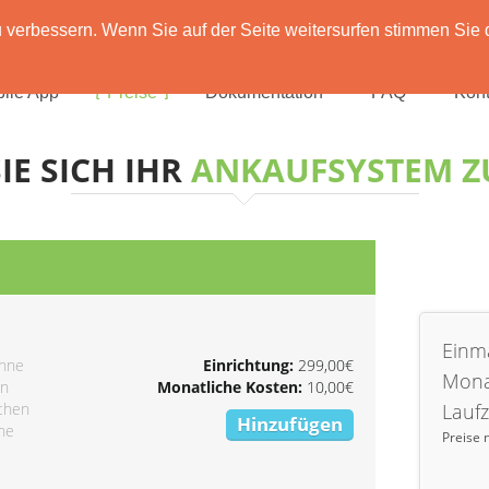
verbessern. Wenn Sie auf der Seite weitersurfen stimmen Sie 
ile App
Preise
Dokumentation
FAQ
Kont
IE SICH IHR
ANKAUFSYSTEM 
Einma
ohne
Einrichtung:
299,00€
Mona
on
Monatliche Kosten:
10,00€
ichen
Laufz
Hinzufügen
ine
Preise 