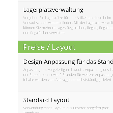
Lagerplatzverwaltung
Vergeben Sie Lagerplätze für Ihre Artikel um diese beim
Verkauf schnell wiederzufinden. Mit der Lagerplatzverwal
können Sie mehrere Lager, Regalreihen, Regale, Regalbö
und Regalfächer verwalten.
Preise / Layout
Design Anpassung für das Stan
Anpassung des vorgefertigten Layouts. Anpassung des L
der Shopfarben, sowie 2 Stunden für weitere Anpassung
Inhalte werden vom Auftraggeber selbstständig geliefert.
Standard Layout
Verwendung eines Layouts aus unseren vorgefertigten
Templates