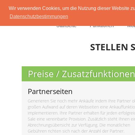
Wir verwenden Cookies, um die Nutzung dieser Website zu 
Datenschutzbestimmungen
Startseite
Funktionen
Mob
STELLEN S
Preise / Zusatzfunktionen
Partnerseiten
Generieren Sie noch mehr Ankäufe indem Ihre Partner 
großen Aufwand auf deren Webseiten eine Ankauffunkti
implementieren. Ihre Partner erhalten für jeden erfolgre
Sale eine vereinbarte Provision. Zusätzlich steht Ihnen e
Abrechnungsübersicht zur Verfügung. Die monatlichen
Gebühren richten sich nach der Anzahl der Partner.