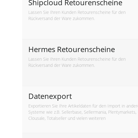
Shipcloud Retourenscheine
Lassen Sie Ihren Kunden Retourenscheine für den
Rückversand der Ware zukommen.
Hermes Retourenscheine
Lassen Sie Ihren Kunden Retourenscheine für den
Rückversand der Ware zukommen.
Datenexport
Exportieren Sie Ihre Artikeldaten für den Import in ander
Systeme wie z.B. Sellerbase, Sellermania, Plentymarkets,
Clousale, Totalseller und vielen weiteren