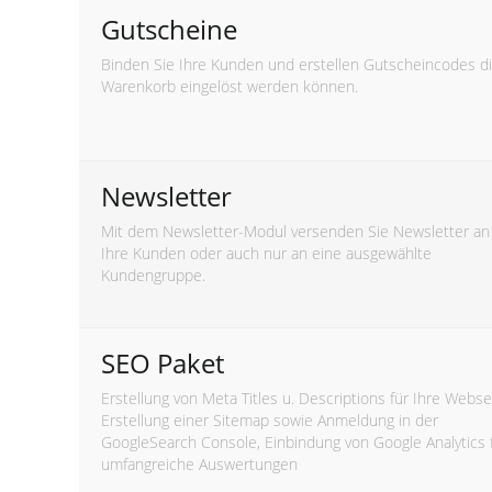
Gutscheine
Binden Sie Ihre Kunden und erstellen Gutscheincodes d
Warenkorb eingelöst werden können.
Newsletter
Mit dem Newsletter-Modul versenden Sie Newsletter an 
Ihre Kunden oder auch nur an eine ausgewählte
Kundengruppe.
SEO Paket
Erstellung von Meta Titles u. Descriptions für Ihre Webse
Erstellung einer Sitemap sowie Anmeldung in der
GoogleSearch Console, Einbindung von Google Analytics 
umfangreiche Auswertungen