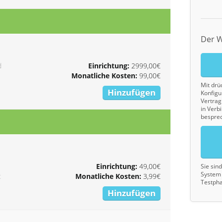
Der W
d
Einrichtung:
2999,00€
Monatliche Kosten:
99,00€
Mit drü
Hinzufügen
Konfigu
Vertrag 
in Verb
bespre
Einrichtung:
49,00€
Sie sin
System 
t
Monatliche Kosten:
3,99€
Testpha
Hinzufügen