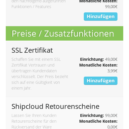
den nachfolgend aufgeführten
Monatliche Kosten:
Funktionen / Features
99,00€
Hinzufügen
Preise / Zusatzfunktionen
SSL Zertifikat
Schaffen Sie mit einem SSL
Einrichtung:
49,00€
Zertifikat Vertrauen und
Monatliche Kosten:
übertragen Kundendaten
3,99€
verschlüsselt. Der Preis bezieht
Hinzufügen
sich auf eine Gültigkeit von
einem Jahr.
Shipcloud Retourenscheine
Lassen Sie Ihren Kunden
Einrichtung:
99,00€
Retourenscheine für den
Monatliche Kosten:
Rückversand der Ware
0,00€