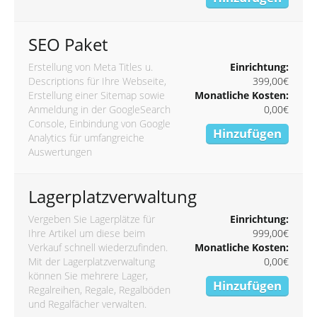
SEO Paket
Erstellung von Meta Titles u.
Einrichtung:
Descriptions für Ihre Webseite,
399,00€
Erstellung einer Sitemap sowie
Monatliche Kosten:
Anmeldung in der GoogleSearch
0,00€
Console, Einbindung von Google
Hinzufügen
Analytics für umfangreiche
Auswertungen
Lagerplatzverwaltung
Vergeben Sie Lagerplätze für
Einrichtung:
Ihre Artikel um diese beim
999,00€
Verkauf schnell wiederzufinden.
Monatliche Kosten:
Mit der Lagerplatzverwaltung
0,00€
können Sie mehrere Lager,
Hinzufügen
Regalreihen, Regale, Regalböden
und Regalfächer verwalten.