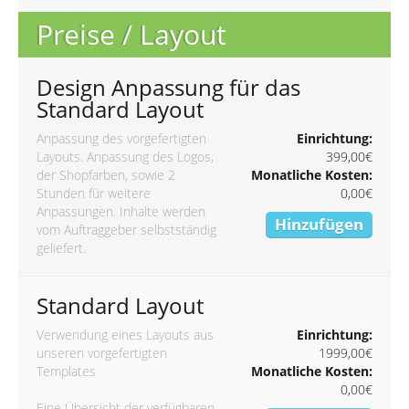
Preise / Layout
Design Anpassung für das
Standard Layout
Anpassung des vorgefertigten
Einrichtung:
Layouts. Anpassung des Logos,
399,00€
der Shopfarben, sowie 2
Monatliche Kosten:
Stunden für weitere
0,00€
Anpassungen. Inhalte werden
Hinzufügen
vom Auftraggeber selbstständig
geliefert.
Standard Layout
Verwendung eines Layouts aus
Einrichtung:
unseren vorgefertigten
1999,00€
Templates
Monatliche Kosten:
0,00€
Eine Übersicht der verfügbaren