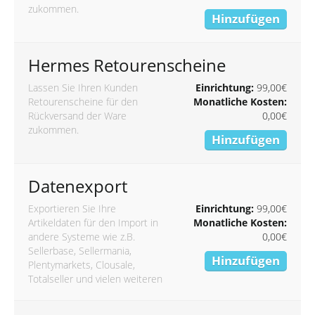
zukommen.
Hinzufügen
Hermes Retourenscheine
Lassen Sie Ihren Kunden
Einrichtung:
99,00€
Retourenscheine für den
Monatliche Kosten:
Rückversand der Ware
0,00€
zukommen.
Hinzufügen
Datenexport
Exportieren Sie Ihre
Einrichtung:
99,00€
Artikeldaten für den Import in
Monatliche Kosten:
andere Systeme wie z.B.
0,00€
Sellerbase, Sellermania,
Hinzufügen
Plentymarkets, Clousale,
Totalseller und vielen weiteren