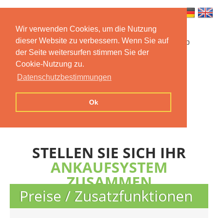
Wir verwenden Cookies, um die Nutzung
dieser Website zu verbessern. Wenn Sie auf
Startseite
Funktionen
Mobile App
der Seite weitersurfen stimmen Sie der
Cookie-Nutzung zu.
Preise
Dokumentation
FAQ
Datenschutzbestimmungen
Kontakt
Impressum
Ok
Datenschutzerklärung
STELLEN SIE SICH IHR
ANKAUFSYSTEM
ZUSAMMEN
Preise / Zusatzfunktionen