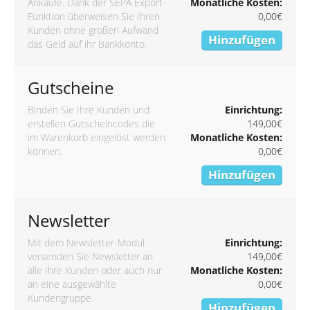
Ankäufe. Dank der SEPA Export-
Monatliche Kosten:
Funktion überweisen Sie Ihren
0,00€
Kunden ohne großen Aufwand
Hinzufügen
das Geld auf ihr Bankkonto.
Gutscheine
Binden Sie Ihre Kunden und
Einrichtung:
erstellen Gutscheincodes die
149,00€
im Warenkorb eingelöst werden
Monatliche Kosten:
können.
0,00€
Hinzufügen
Newsletter
Mit dem Newsletter-Modul
Einrichtung:
versenden Sie Newsletter an
149,00€
alle Ihre Kunden oder auch nur
Monatliche Kosten:
an eine ausgewählte
0,00€
Kundengruppe.
Hinzufügen