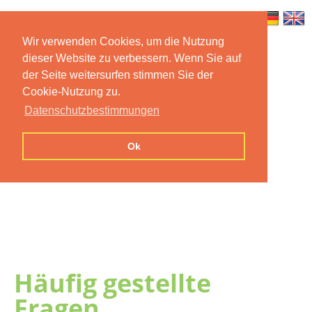
Wir verwenden Cookies, um die Nutzung
dieser Website zu verbessern. Wenn Sie auf
Home
Features
Mobile App
der Seite weitersurfen stimmen Sie der
Cookie-Nutzung zu.
Preise
Documentation
FAQ
Datenschutzbestimmungen
Contact us
Imprint
Privacy
Ok
Statement
Häufig gestellte
Fragen