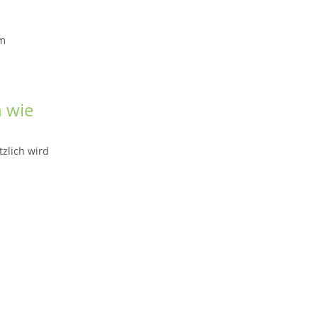
um
n wie
zlich wird