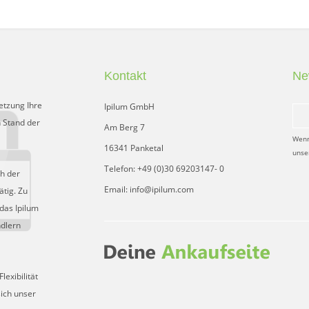
Kontakt
Ne
etzung Ihre
Ipilum GmbH
 Stand der
Am Berg 7
Wenn
16341 Panketal
unse
Telefon: +49 (0)30 69203147- 0
ch der
Email: info@ipilum.com
tig. Zu
das Ipilum
ndlern
exibilität
sich unser