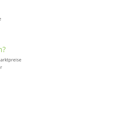
e
n?
arktpreise
r