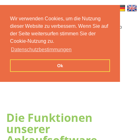
Wir verwenden Cookies, um die Nutzung
dieser Website zu verbessern. Wenn Sie auf
Startseite
Funktionen
Mobile App
der Seite weitersurfen stimmen Sie der
Cookie-Nutzung zu.
Preise
Dokumentation
FAQ
Datenschutzbestimmungen
Kontakt
Impressum
Ok
Datenschutzerklärung
Die Funktionen
unserer