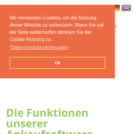
Wir verwenden Cookies, um die Nutzung
dieser Website zu verbessern. Wenn Sie auf
Startseite
Funktionen
Mobile App
der Seite weitersurfen stimmen Sie der
Cookie-Nutzung zu.
Preise
Dokumentation
FAQ
Datenschutzbestimmungen
Kontakt
Impressum
Ok
Datenschutzerklärung
Die Funktionen
unserer