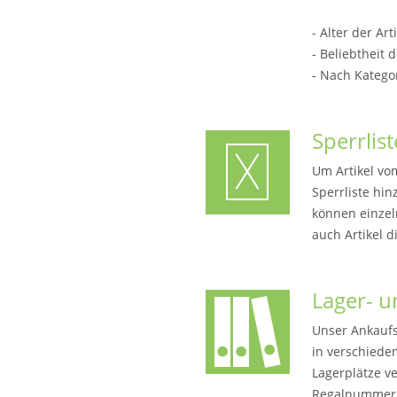
- Alter der Art
- Beliebtheit d
- Nach Katego
Sperrlis
Um Artikel vo
Sperrliste hi
können einze
auch Artikel 
Lager- 
Unser Ankaufsy
in verschieden
Lagerplätze v
Regalnummern