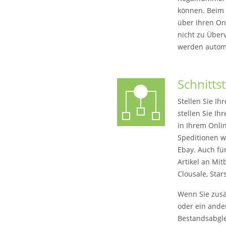
können. Beim 
über Ihren On
nicht zu Über
werden automat
Schnittst
Stellen Sie I
stellen Sie Ih
in Ihrem Onli
Speditionen w
Ebay. Auch fü
Artikel an Mi
Clousale, Star
Wenn Sie zusä
oder ein ande
Bestandsabglei