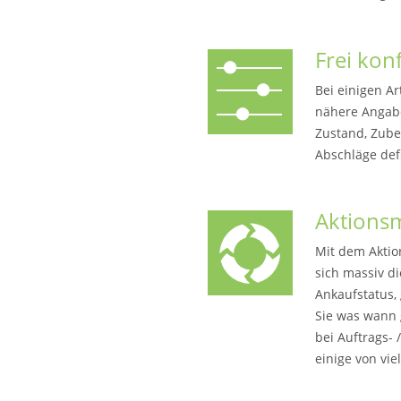
Frei kon
Bei einigen Ar
nähere Angabe
Zustand, Zubeh
Abschläge def
Aktions
Mit dem Aktio
sich massiv d
Ankaufstatus,
Sie was wann 
bei Auftrags-
einige von vie