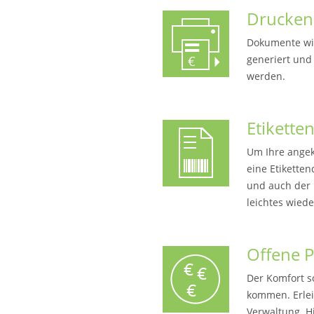
Drucken
Dokumente wi
generiert und
werden.
Etikette
Um Ihre angek
eine Etikette
und auch der 
leichtes wiede
Offene P
Der Komfort so
kommen. Erleic
Verwaltung. H