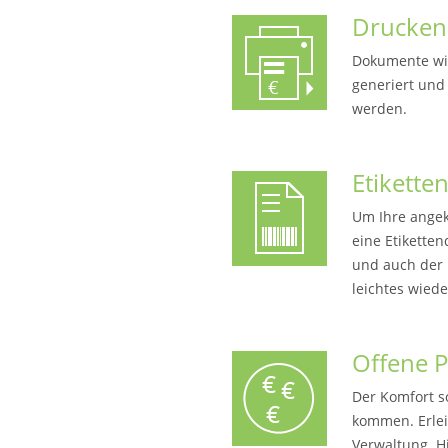
Drucken
Dokumente wi
generiert und
werden.
Etikette
Um Ihre angek
eine Etikette
und auch der 
leichtes wiede
Offene P
Der Komfort so
kommen. Erleic
Verwaltung. H