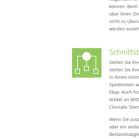
können. Beim 
über Ihren On
nicht zu Über
werden automat
Schnittst
Stellen Sie I
stellen Sie Ih
in Ihrem Onli
Speditionen w
Ebay. Auch fü
Artikel an Mi
Clousale, Star
Wenn Sie zusä
oder ein ande
Bestandsabglei