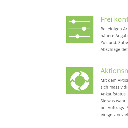
Frei kon
Bei einigen Ar
nähere Angabe
Zustand, Zubeh
Abschläge def
Aktions
Mit dem Aktio
sich massiv d
Ankaufstatus,
Sie was wann 
bei Auftrags-
einige von vie