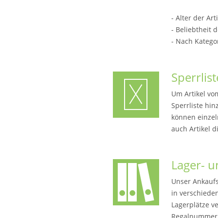
- Alter der Art
- Beliebtheit d
- Nach Katego
Sperrlis
Um Artikel vo
Sperrliste hi
können einze
auch Artikel 
Lager- 
Unser Ankaufsy
in verschieden
Lagerplätze v
Regalnummern