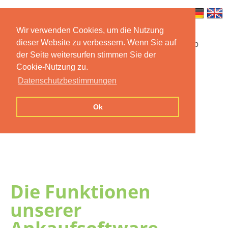
Wir verwenden Cookies, um die Nutzung
dieser Website zu verbessern. Wenn Sie auf
Startseite
Funktionen
Mobile App
der Seite weitersurfen stimmen Sie der
Cookie-Nutzung zu.
Preise
Dokumentation
FAQ
Datenschutzbestimmungen
Kontakt
Impressum
Ok
Datenschutzerklärung
Die Funktionen
unserer