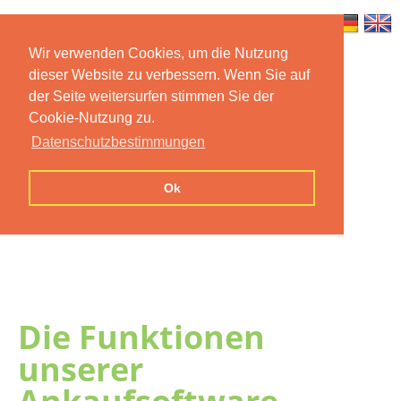
Wir verwenden Cookies, um die Nutzung
dieser Website zu verbessern. Wenn Sie auf
Home
Features
Mobile App
der Seite weitersurfen stimmen Sie der
Cookie-Nutzung zu.
Preise
Documentation
FAQ
Datenschutzbestimmungen
Contact us
Imprint
Privacy
Ok
Statement
Die Funktionen
unserer