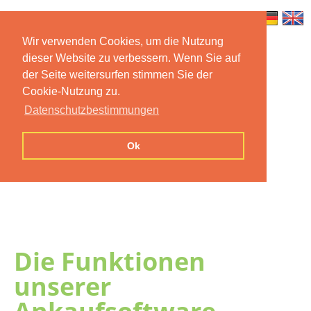
Wir verwenden Cookies, um die Nutzung
dieser Website zu verbessern. Wenn Sie auf
Home
Features
Mobile App
der Seite weitersurfen stimmen Sie der
Cookie-Nutzung zu.
Preise
Documentation
FAQ
Datenschutzbestimmungen
Contact us
Imprint
Privacy
Ok
Statement
Die Funktionen
unserer