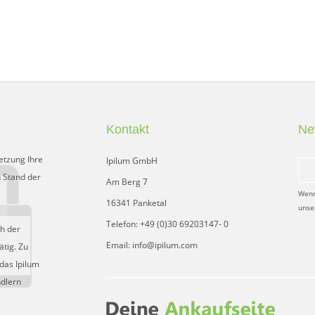
Kontakt
Ne
etzung Ihre
Ipilum GmbH
 Stand der
Am Berg 7
Wenn
16341 Panketal
unse
Telefon: +49 (0)30 69203147- 0
ch der
Email: info@ipilum.com
tig. Zu
das Ipilum
ndlern