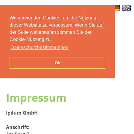
Wir verwenden Cookies, um die Nutzung
dieser Website zu verbessern. Wenn Sie auf
Home
Features
Mobile App
der Seite weitersurfen stimmen Sie der
Cookie-Nutzung zu.
Preise
Documentation
FAQ
Datenschutzbestimmungen
Contact us
Imprint
Privacy
Ok
Statement
Impressum
Ipilum GmbH
Anschrift: