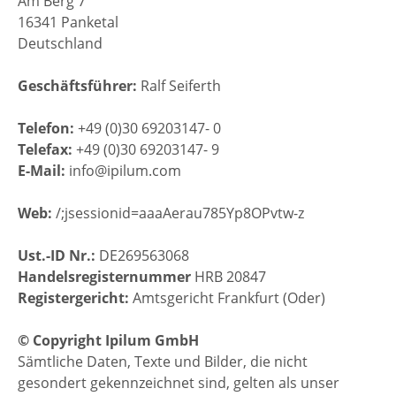
Am Berg 7
16341 Panketal
Deutschland
Geschäftsführer:
Ralf Seiferth
Telefon:
+49 (0)30 69203147- 0
Telefax:
+49 (0)30 69203147- 9
E-Mail:
info@ipilum.com
Web:
/;jsessionid=aaaAerau785Yp8OPvtw-z
Ust.-ID Nr.:
DE269563068
Handelsregisternummer
HRB 20847
Registergericht:
Amtsgericht Frankfurt (Oder)
© Copyright Ipilum GmbH
Sämtliche Daten, Texte und Bilder, die nicht
gesondert gekennzeichnet sind, gelten als unser