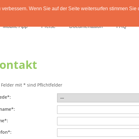
verbessern. Wenn Sie auf der Seite weitersurfen stimmen Sie 
Mobile App
Preise
Documentation
FAQ
ontakt
 Felder mit * sind Pflichtfelder
ede*:
name*:
e*:
efon*: