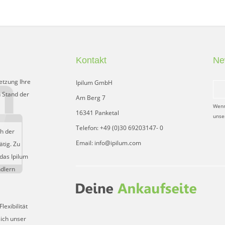
Kontakt
Ne
etzung Ihre
Ipilum GmbH
 Stand der
Am Berg 7
Wenn
16341 Panketal
unse
Telefon: +49 (0)30 69203147- 0
ch der
Email: info@ipilum.com
tig. Zu
das Ipilum
ndlern
exibilität
sich unser