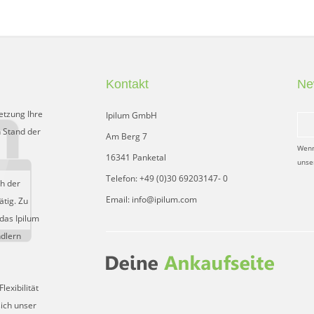
Kontakt
Ne
etzung Ihre
Ipilum GmbH
 Stand der
Am Berg 7
Wenn
16341 Panketal
unse
Telefon: +49 (0)30 69203147- 0
ch der
Email: info@ipilum.com
tig. Zu
das Ipilum
ndlern
exibilität
sich unser