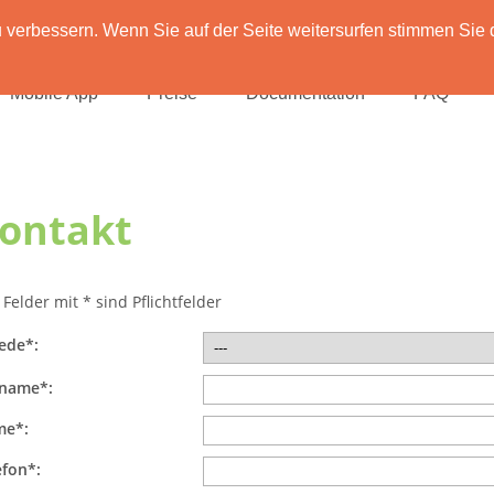
verbessern. Wenn Sie auf der Seite weitersurfen stimmen Sie 
Mobile App
Preise
Documentation
FAQ
ontakt
 Felder mit * sind Pflichtfelder
ede*:
name*:
e*:
efon*: