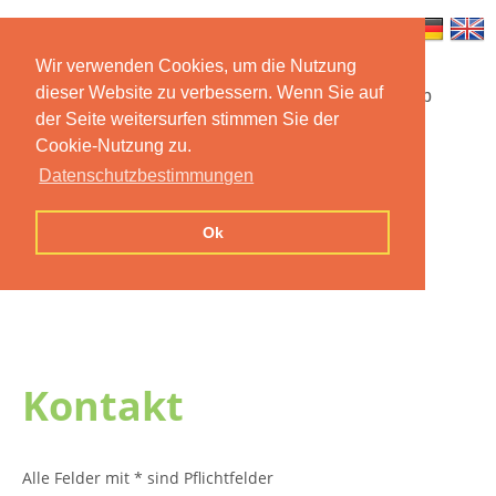
Wir verwenden Cookies, um die Nutzung
dieser Website zu verbessern. Wenn Sie auf
Startseite
Funktionen
Mobile App
der Seite weitersurfen stimmen Sie der
Cookie-Nutzung zu.
Preise
Dokumentation
FAQ
Datenschutzbestimmungen
Kontakt
Impressum
Ok
Datenschutzerklärung
Kontakt
Alle Felder mit * sind Pflichtfelder