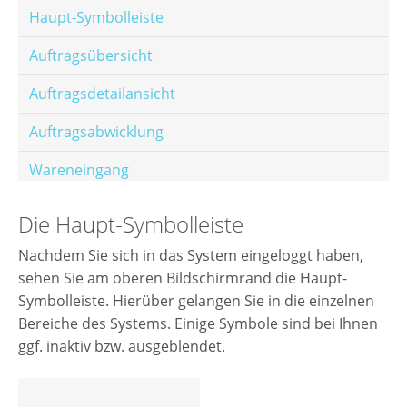
Haupt-Symbolleiste
Auftragsübersicht
Auftragsdetailansicht
Auftragsabwicklung
Wareneingang
Offene Posten
Die Haupt-Symbolleiste
E-Mail-Templates
Nachdem Sie sich in das System eingeloggt haben,
sehen Sie am oberen Bildschirmrand die Haupt-
Automatische Preisberechnung
Symbolleiste. Hierüber gelangen Sie in die einzelnen
Hinterlegen von Festpreisen
Bereiche des Systems. Einige Symbole sind bei Ihnen
ggf. inaktiv bzw. ausgeblendet.
Salesrank-Staffeln
Alters-Staffeln