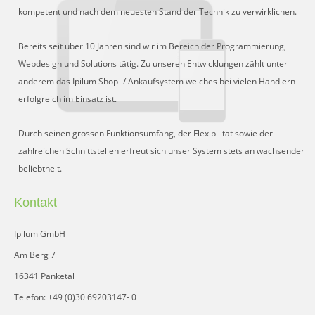
Schnittstelle für Preisvergleiche
kompetent und nach dem neuesten Stand der Technik zu verwirklichen.
DHL Retoure Online
Bereits seit über 10 Jahren sind wir im Bereich der Programmierung,
Liveeditor
Webdesign und Solutions tätig. Zu unseren Entwicklungen zählt unter
anderem das Ipilum Shop- / Ankaufsystem welches bei vielen Händlern
erfolgreich im Einsatz ist.
Durch seinen grossen Funktionsumfang, der Flexibilität sowie der
zahlreichen Schnittstellen erfreut sich unser System stets an wachsender
beliebtheit.
Kontakt
Ipilum GmbH
Am Berg 7
16341 Panketal
Telefon: +49 (0)30 69203147- 0