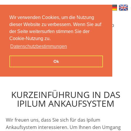
Wir verwenden Cookies, um die Nutzung
dieser Website zu verbessern. Wenn Sie auf
Startseite
Funktionen
Mobile App
der Seite weitersurfen stimmen Sie der
Cookie-Nutzung zu.
Preise
Dokumentation
FAQ
Datenschutzbestimmungen
Kontakt
Impressum
Ok
Datenschutzerklärung
KURZEINFÜHRUNG IN DAS
IPILUM ANKAUFSYSTEM
Wir freuen uns, dass Sie sich für das Ipilum
Ankaufsystem interessieren. Um Ihnen den Umgang