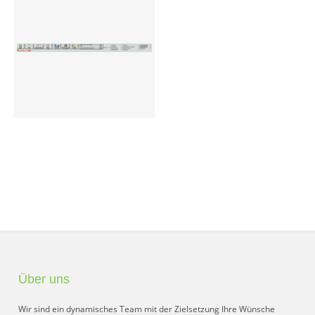
Preisgruppen
Sperrliste
Zustands-Abfragen
Wareneingang
Bar-Ankauf
Tagesabschluss
Allgemeine Einstellungen
CMS
Test-Tool
Über uns
FAQ
Wir sind ein dynamisches Team mit der Zielsetzung Ihre Wünsche