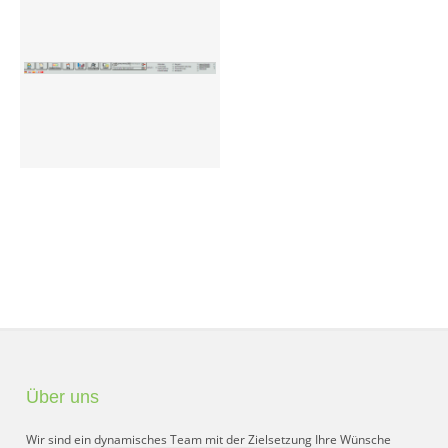
Preisgruppen
Sperrliste
Zustands-Abfragen
Wareneingang
Bar-Ankauf
Tagesabschluss
Allgemeine Einstellungen
CMS
Test-Tool
Über uns
FAQ
Wir sind ein dynamisches Team mit der Zielsetzung Ihre Wünsche