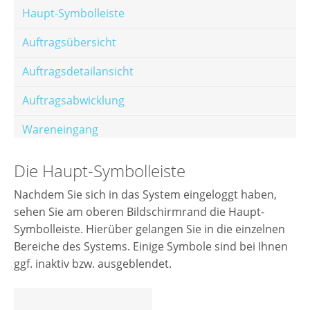
Haupt-Symbolleiste
Auftragsübersicht
Auftragsdetailansicht
Auftragsabwicklung
Wareneingang
Offene Posten
Die Haupt-Symbolleiste
E-Mail-Templates
Nachdem Sie sich in das System eingeloggt haben,
sehen Sie am oberen Bildschirmrand die Haupt-
Automatische Preisberechnung
Symbolleiste. Hierüber gelangen Sie in die einzelnen
Hinterlegen von Festpreisen
Bereiche des Systems. Einige Symbole sind bei Ihnen
ggf. inaktiv bzw. ausgeblendet.
Salesrank-Staffeln
Alters-Staffeln