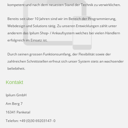
Schnittstelle für Preisvergleiche
kompetent und nach dem neuesten Stand der Technik zu verwirklichen.
DHL Retoure Online
Bereits seit über 10 Jahren sind wir im Bereich der Programmierung,
Liveeditor
Webdesign und Solutions tätig. Zu unseren Entwicklungen zählt unter
anderem das Ipilum Shop- / Ankaufsystem welches bei vielen Händlern
erfolgreich im Einsatz ist.
Durch seinen grossen Funktionsumfang, der Flexibilität sowie der
zahlreichen Schnittstellen erfreut sich unser System stets an wachsender
beliebtheit.
Kontakt
Ipilum GmbH
Am Berg 7
16341 Panketal
Telefon: +49 (0)30 69203147- 0