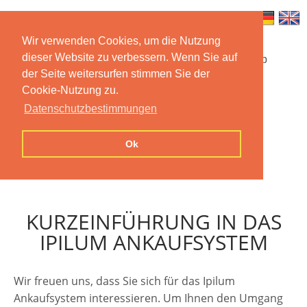
Wir verwenden Cookies, um die Nutzung
dieser Website zu verbessern. Wenn Sie auf
Startseite
Funktionen
Mobile App
der Seite weitersurfen stimmen Sie der
Cookie-Nutzung zu.
Preise
Dokumentation
FAQ
Datenschutzbestimmungen
Kontakt
Impressum
Ok
Datenschutzerklärung
KURZEINFÜHRUNG IN DAS
IPILUM ANKAUFSYSTEM
Wir freuen uns, dass Sie sich für das Ipilum
Ankaufsystem interessieren. Um Ihnen den Umgang