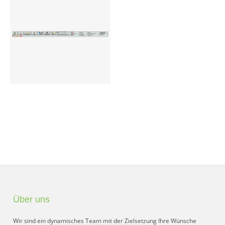
Preisgruppen
Sperrliste
Zustands-Abfragen
Wareneingang
Bar-Ankauf
Tagesabschluss
Allgemeine Einstellungen
CMS
Test-Tool
Über uns
FAQ
Wir sind ein dynamisches Team mit der Zielsetzung Ihre Wünsche