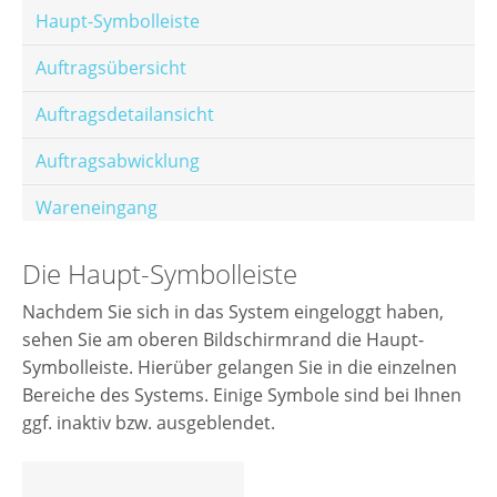
Haupt-Symbolleiste
Auftragsübersicht
Auftragsdetailansicht
Auftragsabwicklung
Wareneingang
Offene Posten
Die Haupt-Symbolleiste
E-Mail-Templates
Nachdem Sie sich in das System eingeloggt haben,
sehen Sie am oberen Bildschirmrand die Haupt-
Automatische Preisberechnung
Symbolleiste. Hierüber gelangen Sie in die einzelnen
Hinterlegen von Festpreisen
Bereiche des Systems. Einige Symbole sind bei Ihnen
ggf. inaktiv bzw. ausgeblendet.
Salesrank-Staffeln
Alters-Staffeln