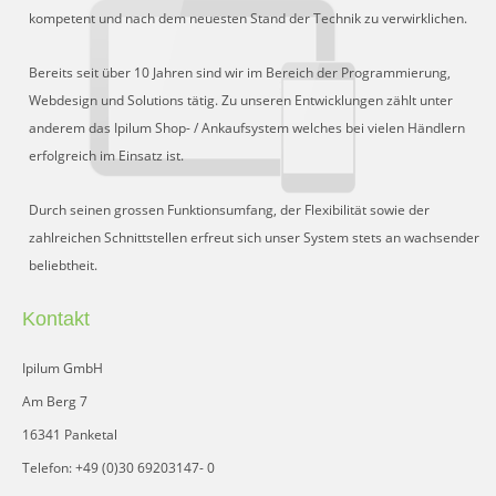
Schnittstelle für Preisvergleiche
kompetent und nach dem neuesten Stand der Technik zu verwirklichen.
DHL Retoure Online
Bereits seit über 10 Jahren sind wir im Bereich der Programmierung,
Liveeditor
Webdesign und Solutions tätig. Zu unseren Entwicklungen zählt unter
anderem das Ipilum Shop- / Ankaufsystem welches bei vielen Händlern
erfolgreich im Einsatz ist.
Durch seinen grossen Funktionsumfang, der Flexibilität sowie der
zahlreichen Schnittstellen erfreut sich unser System stets an wachsender
beliebtheit.
Kontakt
Ipilum GmbH
Am Berg 7
16341 Panketal
Telefon: +49 (0)30 69203147- 0