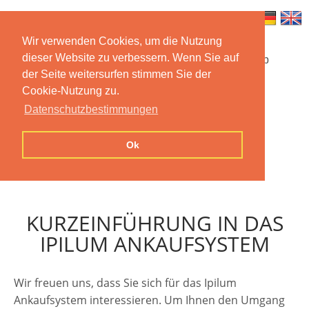
Wir verwenden Cookies, um die Nutzung
dieser Website zu verbessern. Wenn Sie auf
Startseite
Funktionen
Mobile App
der Seite weitersurfen stimmen Sie der
Cookie-Nutzung zu.
Preise
Dokumentation
FAQ
Datenschutzbestimmungen
Kontakt
Impressum
Ok
Datenschutzerklärung
KURZEINFÜHRUNG IN DAS
IPILUM ANKAUFSYSTEM
Wir freuen uns, dass Sie sich für das Ipilum
Ankaufsystem interessieren. Um Ihnen den Umgang