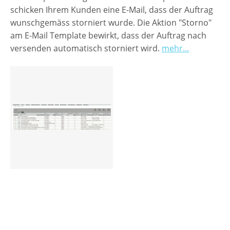
schicken Ihrem Kunden eine E-Mail, dass der Auftrag
Preisgruppen
wunschgemäss storniert wurde. Die Aktion "Storno"
am E-Mail Template bewirkt, dass der Auftrag nach
Sperrliste
versenden automatisch storniert wird.
mehr...
Zustands-Abfragen
Wareneingang
Bar-Ankauf
Tagesabschluss
Allgemeine Einstellungen
CMS
Test-Tool
FAQ