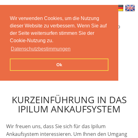
Wir verwenden Cookies, um die Nutzung
dieser Website zu verbessern. Wenn Sie auf
Startseite
Funktionen
Mobile App
der Seite weitersurfen stimmen Sie der
Cookie-Nutzung zu.
Preise
Dokumentation
FAQ
Datenschutzbestimmungen
Kontakt
Impressum
Ok
Datenschutzerklärung
KURZEINFÜHRUNG IN DAS
IPILUM ANKAUFSYSTEM
Wir freuen uns, dass Sie sich für das Ipilum
Ankaufsystem interessieren. Um Ihnen den Umgang