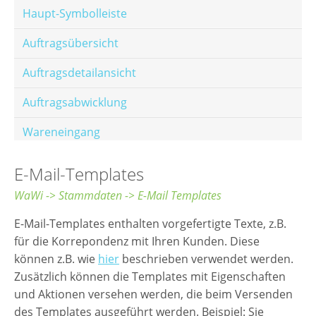
Haupt-Symbolleiste
Auftragsübersicht
Auftragsdetailansicht
Auftragsabwicklung
Wareneingang
Offene Posten
E-Mail-Templates
E-Mail-Templates
WaWi -> Stammdaten -> E-Mail Templates
Automatische Preisberechnung
E-Mail-Templates enthalten vorgefertigte Texte, z.B.
für die Korrepondenz mit Ihren Kunden. Diese
Hinterlegen von Festpreisen
können z.B. wie
hier
beschrieben verwendet werden.
Zusätzlich können die Templates mit Eigenschaften
Salesrank-Staffeln
und Aktionen versehen werden, die beim Versenden
Alters-Staffeln
des Templates ausgeführt werden. Beispiel: Sie