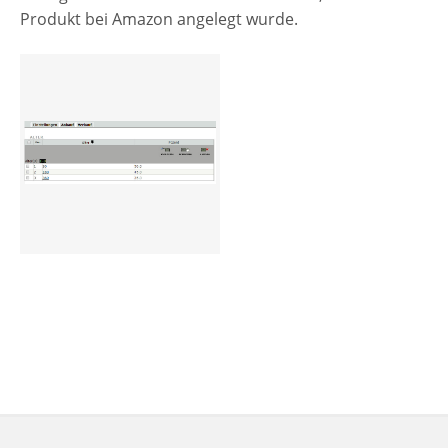
Produkt bei Amazon angelegt wurde.
Preisgruppen
Sperrliste
Zustands-Abfragen
Wareneingang
Bar-Ankauf
Tagesabschluss
Allgemeine Einstellungen
CMS
Test-Tool
FAQ