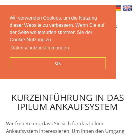
Wir verwenden Cookies, um die Nutzung
dieser Website zu verbessern. Wenn Sie auf
Startseite
Funktionen
Mobile App
der Seite weitersurfen stimmen Sie der
Cookie-Nutzung zu.
Preise
Dokumentation
FAQ
Datenschutzbestimmungen
Kontakt
Impressum
Ok
Datenschutzerklärung
KURZEINFÜHRUNG IN DAS
IPILUM ANKAUFSYSTEM
Wir freuen uns, dass Sie sich für das Ipilum
Ankaufsystem interessieren. Um Ihnen den Umgang