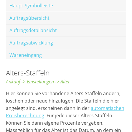
Haupt-Symbolleiste
Auftragsübersicht
Auftragsdetailansicht
Auftragsabwicklung
Wareneingang
Offene Posten
Alters-Staffeln
E-Mail-Templates
Ankauf -> Einstellungen -> Alter
Automatische Preisberechnung
Hier können Sie vorhandene Alters-Staffeln ändern,
löschen oder neue hinzufügen. Die Staffeln die hier
Hinterlegen von Festpreisen
angelegt sind, erscheinen dann in der
automatischen
Preisberechnung
. Für jede dieser Alters-Staffeln
Salesrank-Staffeln
können Sie dann eigene Prozente vergeben.
Alters-Staffeln
Massgeblich für das Alter ist das Datum, an dem ein